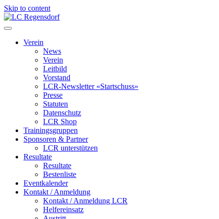
Skip to content
LC Regensdorf
Verein
News
Verein
Leitbild
Vorstand
LCR-Newsletter «Startschuss»
Presse
Statuten
Datenschutz
LCR Shop
Trainingsgruppen
Sponsoren & Partner
LCR unterstützen
Resultate
Resultate
Bestenliste
Eventkalender
Kontakt / Anmeldung
Kontakt / Anmeldung LCR
Helfereinsatz
Austritt