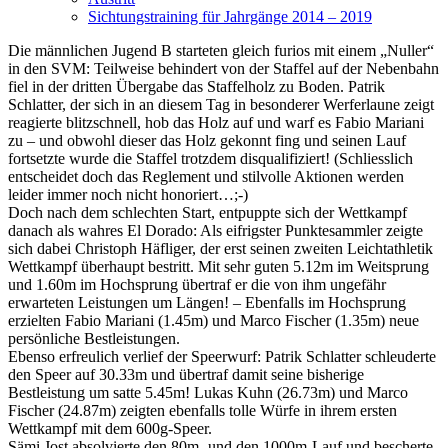
Sichtungstraining für Jahrgänge 2014 – 2019
Die männlichen Jugend B starteten gleich furios mit einem „Nuller“
in den SVM: Teilweise behindert von der Staffel auf der Nebenbahn
fiel in der dritten Übergabe das Staffelholz zu Boden. Patrik
Schlatter, der sich in an diesem Tag in besonderer Werferlaune zeigt
reagierte blitzschnell, hob das Holz auf und warf es Fabio Mariani
zu – und obwohl dieser das Holz gekonnt fing und seinen Lauf
fortsetzte wurde die Staffel trotzdem disqualifiziert! (Schliesslich
entscheidet doch das Reglement und stilvolle Aktionen werden
leider immer noch nicht honoriert…;-)
Doch nach dem schlechten Start, entpuppte sich der Wettkampf
danach als wahres El Dorado: Als eifrigster Punktesammler zeigte
sich dabei Christoph Häfliger, der erst seinen zweiten Leichtathletik
Wettkampf überhaupt bestritt. Mit sehr guten 5.12m im Weitsprung
und 1.60m im Hochsprung übertraf er die von ihm ungefähr
erwarteten Leistungen um Längen! – Ebenfalls im Hochsprung
erzielten Fabio Mariani (1.45m) und Marco Fischer (1.35m) neue
persönliche Bestleistungen.
Ebenso erfreulich verlief der Speerwurf: Patrik Schlatter schleuderte
den Speer auf 30.33m und übertraf damit seine bisherige
Bestleistung um satte 5.45m! Lukas Kuhn (26.73m) und Marco
Fischer (24.87m) zeigten ebenfalls tolle Würfe in ihrem ersten
Wettkampf mit dem 600g-Speer.
Sämi Jost absolvierte den 80m- und den 1000m-Lauf und bescherte