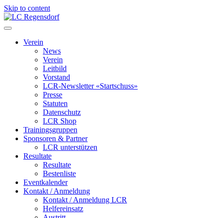
Skip to content
LC Regensdorf
Verein
News
Verein
Leitbild
Vorstand
LCR-Newsletter «Startschuss»
Presse
Statuten
Datenschutz
LCR Shop
Trainingsgruppen
Sponsoren & Partner
LCR unterstützen
Resultate
Resultate
Bestenliste
Eventkalender
Kontakt / Anmeldung
Kontakt / Anmeldung LCR
Helfereinsatz
Austritt