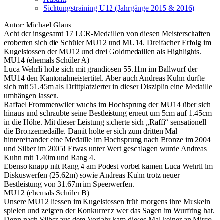
Sichtungstraining U12 (Jahrgänge 2015 & 2016)
Autor: Michael Glaus
Acht der insgesamt 17 LCR-Medaillen von diesen Meisterschaften
eroberten sich die Schüler MU12 und MU14. Dreifacher Erfolg im
Kugelstossen der MU12 und drei Goldmedaillen als Highlights.
MU14 (ehemals Schüler A)
Luca Wehrli holte sich mit grandiosen 55.11m im Ballwurf der
MU14 den Kantonalmeistertitel. Aber auch Andreas Kuhn durfte
sich mit 51.45m als Drittplatzierter in dieser Disziplin eine Medaille
umhängen lassen.
Raffael Frommenwiler wuchs im Hochsprung der MU14 über sich
hinaus und schraubte seine Bestleistung erneut um 5cm auf 1.45cm
in die Höhe. Mit dieser Leistung sicherte sich „Raffi“ sensationell
die Bronzemedaille. Damit holte er sich zum dritten Mal
hintereinander eine Medaille im Hochsprung nach Bronze im 2004
und Silber im 2005! Etwas unter Wert geschlagen wurde Andreas
Kuhn mit 1.40m und Rang 4.
Ebenso knapp mit Rang 4 am Podest vorbei kamen Luca Wehrli im
Diskuswerfen (25.62m) sowie Andreas Kuhn trotz neuer
Bestleistung von 31.67m im Speerwerfen.
MU12 (ehemals Schüler B)
Unsere MU12 liessen im Kugelstossen früh morgens ihre Muskeln
spielen und zeigten der Konkurrenz wer das Sagen im Wurfring hat.
Denn nach Silber aus dem Vorjahr kam dieses Mal keiner an Mirco