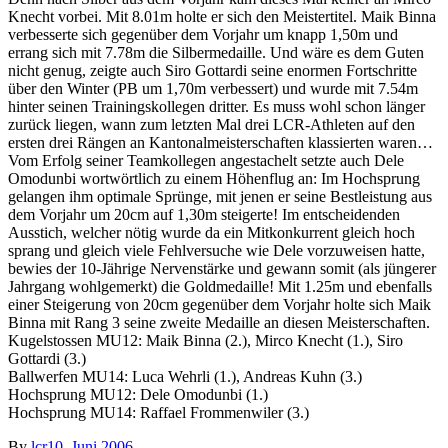
Knecht vorbei. Mit 8.01m holte er sich den Meistertitel. Maik Binna
verbesserte sich gegenüber dem Vorjahr um knapp 1,50m und
errang sich mit 7.78m die Silbermedaille. Und wäre es dem Guten
nicht genug, zeigte auch Siro Gottardi seine enormen Fortschritte
über den Winter (PB um 1,70m verbessert) und wurde mit 7.54m
hinter seinen Trainingskollegen dritter. Es muss wohl schon länger
zurück liegen, wann zum letzten Mal drei LCR-Athleten auf den
ersten drei Rängen an Kantonalmeisterschaften klassierten waren…
Vom Erfolg seiner Teamkollegen angestachelt setzte auch Dele
Omodunbi wortwörtlich zu einem Höhenflug an: Im Hochsprung
gelangen ihm optimale Sprünge, mit jenen er seine Bestleistung aus
dem Vorjahr um 20cm auf 1,30m steigerte! Im entscheidenden
Ausstich, welcher nötig wurde da ein Mitkonkurrent gleich hoch
sprang und gleich viele Fehlversuche wie Dele vorzuweisen hatte,
bewies der 10-Jährige Nervenstärke und gewann somit (als jüngerer
Jahrgang wohlgemerkt) die Goldmedaille! Mit 1.25m und ebenfalls
einer Steigerung von 20cm gegenüber dem Vorjahr holte sich Maik
Binna mit Rang 3 seine zweite Medaille an diesen Meisterschaften.
Kugelstossen MU12: Maik Binna (2.), Mirco Knecht (1.), Siro
Gottardi (3.)
Ballwerfen MU14: Luca Wehrli (1.), Andreas Kuhn (3.)
Hochsprung MU12: Dele Omodunbi (1.)
Hochsprung MU14: Raffael Frommenwiler (3.)
By
lcr
10. Juni 2006