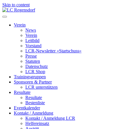
Skip to content
LC Regensdorf
Verein
News
Verein
Leitbild
Vorstand
LCR-Newsletter «Startschuss»
Presse
Statuten
Datenschutz
LCR Shop
Trainingsgruppen
Sponsoren & Partner
LCR unterstützen
Resultate
Resultate
Bestenliste
Eventkalender
Kontakt / Anmeldung
Kontakt / Anmeldung LCR
Helfereinsatz
Austritt