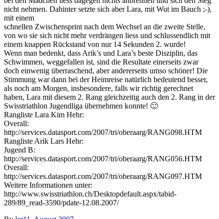
bei den Mädchen liess dagegen nichts anbrennen und sich den Sieg
nicht nehmen. Dahinter setzte sich aber Lara, mit Wut im Bauch ;-),
mit einem
schnellen Zwischensprint nach dem Wechsel an die zweite Stelle,
von wo sie sich nicht mehr verdrängen liess und schlussendlich mit
einem knappen Rückstand von nur 14 Sekunden 2. wurde!
Wenn man bedenkt, dass Arik’s und Lara’s beste Disziplin, das
Schwimmen, weggefallen ist, sind die Resultate einerseits zwar
doch einwenig überraschend, aber andererseits umso schöner! Die
Stimmung war dann bei der Heimreise natürlich bedeutend besser,
als noch am Morgen, insbesondere, falls wir richtig gerechnet
haben, Lara mit diesem 2. Rang gleichzeitig auch den 2. Rang in der
Swisstriathlon Jugendliga übernehmen konnte! 🙂
Rangliste Lara Kim Hehr:
Overall:
http://services.datasport.com/2007/tri/oberaarg/RANG098.HTM
Rangliste Arik Lars Hehr:
Jugend B:
http://services.datasport.com/2007/tri/oberaarg/RANG056.HTM
Overall:
http://services.datasport.com/2007/tri/oberaarg/RANG097.HTM
Weitere Informationen unter:
http://www.swisstriathlon.ch/Desktopdefault.aspx/tabid-
289/89_read-3590/pdate-12.08.2007/