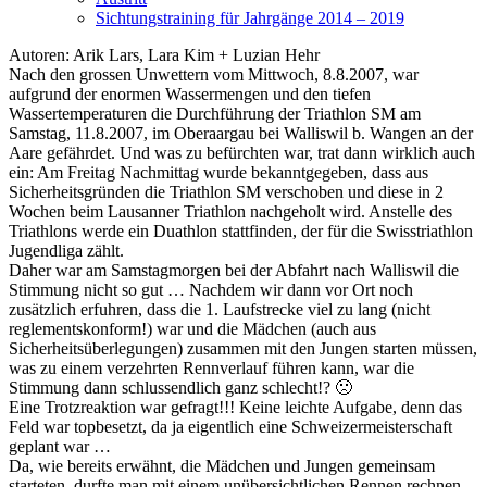
Sichtungstraining für Jahrgänge 2014 – 2019
Autoren: Arik Lars, Lara Kim + Luzian Hehr
Nach den grossen Unwettern vom Mittwoch, 8.8.2007, war
aufgrund der enormen Wassermengen und den tiefen
Wassertemperaturen die Durchführung der Triathlon SM am
Samstag, 11.8.2007, im Oberaargau bei Walliswil b. Wangen an der
Aare gefährdet. Und was zu befürchten war, trat dann wirklich auch
ein: Am Freitag Nachmittag wurde bekanntgegeben, dass aus
Sicherheitsgründen die Triathlon SM verschoben und diese in 2
Wochen beim Lausanner Triathlon nachgeholt wird. Anstelle des
Triathlons werde ein Duathlon stattfinden, der für die Swisstriathlon
Jugendliga zählt.
Daher war am Samstagmorgen bei der Abfahrt nach Walliswil die
Stimmung nicht so gut … Nachdem wir dann vor Ort noch
zusätzlich erfuhren, dass die 1. Laufstrecke viel zu lang (nicht
reglementskonform!) war und die Mädchen (auch aus
Sicherheitsüberlegungen) zusammen mit den Jungen starten müssen,
was zu einem verzehrten Rennverlauf führen kann, war die
Stimmung dann schlussendlich ganz schlecht!? 🙁
Eine Trotzreaktion war gefragt!!! Keine leichte Aufgabe, denn das
Feld war topbesetzt, da ja eigentlich eine Schweizermeisterschaft
geplant war …
Da, wie bereits erwähnt, die Mädchen und Jungen gemeinsam
starteten, durfte man mit einem unübersichtlichen Rennen rechnen.