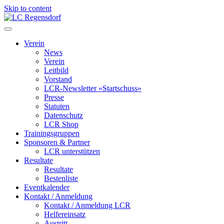
Skip to content
LC Regensdorf
Verein
News
Verein
Leitbild
Vorstand
LCR-Newsletter «Startschuss»
Presse
Statuten
Datenschutz
LCR Shop
Trainingsgruppen
Sponsoren & Partner
LCR unterstützen
Resultate
Resultate
Bestenliste
Eventkalender
Kontakt / Anmeldung
Kontakt / Anmeldung LCR
Helfereinsatz
Austritt