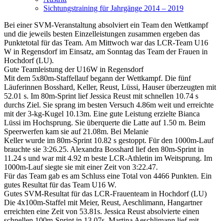
Sichtungstraining für Jahrgänge 2014 – 2019
Bei einer SVM-Veranstaltung absolviert ein Team den Wettkampf
und die jeweils besten Einzelleistungen zusammen ergeben das
Punktetotal für das Team. Am Mittwoch war das LCR-Team U16
W in Regensdorf im Einsatz, am Sonntag das Team der Frauen in
Hochdorf (LU).
Gute Teamleistung der U16W in Regensdorf
Mit dem 5x80m-Staffellauf begann der Wettkampf. Die fünf
Läuferinnen Bosshard, Keller, Reust, Lüssi, Hauser überzeugten mit
52.01 s. Im 80m-Sprint lief Jessica Reust mit schnellen 10.74 s
durchs Ziel. Sie sprang im besten Versuch 4.86m weit und erreichte
mit der 3-kg-Kugel 10.13m. Eine gute Leistung erzielte Bianca
Lüssi im Hochsprung. Sie überquerte die Latte auf 1.50 m. Beim
Speerwerfen kam sie auf 21.08m. Bei Melanie
Keller wurde im 80m-Sprint 10.82 s gestoppt. Für den 1000m-Lauf
brauchte sie 3:26.25. Alexandra Bosshard lief den 80m-Sprint in
11.24 s und war mit 4.92 m beste LCR-Athletin im Weitsprung. Im
1000m-Lauf siegte sie mit einer Zeit von 3:22.47.
Für das Team gab es am Schluss eine Total von 4466 Punkten. Ein
gutes Resultat für das Team U16 W.
Gutes SVM-Resultat für das LCR-Frauenteam in Hochdorf (LU)
Die 4x100m-Staffel mit Meier, Reust, Aeschlimann, Hangartner
erreichten eine Zeit von 53.81s. Jessica Reust absolvierte einen
schnellen 100m-Sprint in 13.07s. Martina Aeschlimann lief mit