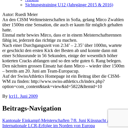
Sichtungstraining U12 (Jahrgänge 2015 & 2016)
Autor: Ruedi Meier
An den CISM Weltmeisterschaften in Sofia, gelang Mirco Zwahlen
über 1500m eine Sensation, die auch er kaum für möglich gehalten
hatte.
Einmal mehr bewies Mirco, dass er in einem Meisterschaftsrennen
fähig ist, jederzeit das richtige zu machen.
Nach einer Durchgangszeit von 2:34’ – 2.35’ über 1000m, wartete
er geschickt den ersten Kick der Besten ab und konnte dann mit
einer Schlussrunde in 56 Sekunden, einige der wesentlich höher
kotierten Cracks abfangen und so den sehr guten 6. Rang belegen.
Den nächsten grossen Einsatz hat dann Mirco – wieder über 1500m
– bereits am 20. Juni am Team-Europacup.
Auf der SwissAthletics Homepage ist ein Beitrag über die CISM-
WM zu finden: http://www.swiss-athletics.ch/index.php?
option=com_content&task=view&id=5822&Itemid=10
By
lcr
11. Juni 2009
Beitrags-Navigation
Kantonale Einkampf-Meisterschaften 7/8. Juni Küssnacht am Rigi
Internationale LCR-Erfolge im Norden von Europa