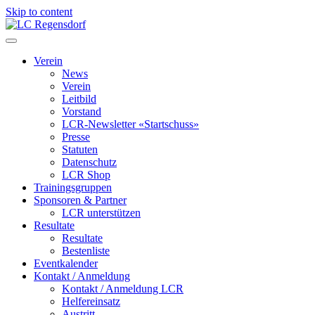
Skip to content
LC Regensdorf
Verein
News
Verein
Leitbild
Vorstand
LCR-Newsletter «Startschuss»
Presse
Statuten
Datenschutz
LCR Shop
Trainingsgruppen
Sponsoren & Partner
LCR unterstützen
Resultate
Resultate
Bestenliste
Eventkalender
Kontakt / Anmeldung
Kontakt / Anmeldung LCR
Helfereinsatz
Austritt