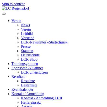
Skip to content
LC Regensdorf
Verein
News
Verein
Leitbild
Vorstand
LCR-Newsletter «Startschuss»
Presse
Statuten
Datenschutz
LCR Shop
Trainingsgruppen
Sponsoren & Partner
LCR unterstützen
Resultate
Resultate
Bestenliste
Eventkalender
Kontakt / Anmeldung
Kontakt / Anmeldung LCR
Helfereinsatz
Austritt