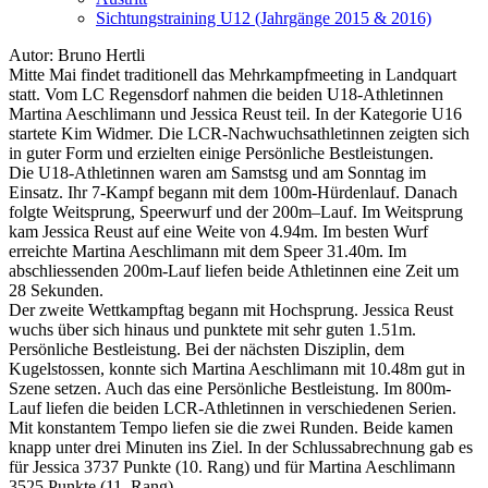
Sichtungstraining U12 (Jahrgänge 2015 & 2016)
Autor: Bruno Hertli
Mitte Mai findet traditionell das Mehrkampfmeeting in Landquart
statt. Vom LC Regensdorf nahmen die beiden U18-Athletinnen
Martina Aeschlimann und Jessica Reust teil. In der Kategorie U16
startete Kim Widmer. Die LCR-Nachwuchsathletinnen zeigten sich
in guter Form und erzielten einige Persönliche Bestleistungen.
Die U18-Athletinnen waren am Samstsg und am Sonntag im
Einsatz. Ihr 7-Kampf begann mit dem 100m-Hürdenlauf. Danach
folgte Weitsprung, Speerwurf und der 200m–Lauf. Im Weitsprung
kam Jessica Reust auf eine Weite von 4.94m. Im besten Wurf
erreichte Martina Aeschlimann mit dem Speer 31.40m. Im
abschliessenden 200m-Lauf liefen beide Athletinnen eine Zeit um
28 Sekunden.
Der zweite Wettkampftag begann mit Hochsprung. Jessica Reust
wuchs über sich hinaus und punktete mit sehr guten 1.51m.
Persönliche Bestleistung. Bei der nächsten Disziplin, dem
Kugelstossen, konnte sich Martina Aeschlimann mit 10.48m gut in
Szene setzen. Auch das eine Persönliche Bestleistung. Im 800m-
Lauf liefen die beiden LCR-Athletinnen in verschiedenen Serien.
Mit konstantem Tempo liefen sie die zwei Runden. Beide kamen
knapp unter drei Minuten ins Ziel. In der Schlussabrechnung gab es
für Jessica 3737 Punkte (10. Rang) und für Martina Aeschlimann
3525 Punkte (11. Rang)