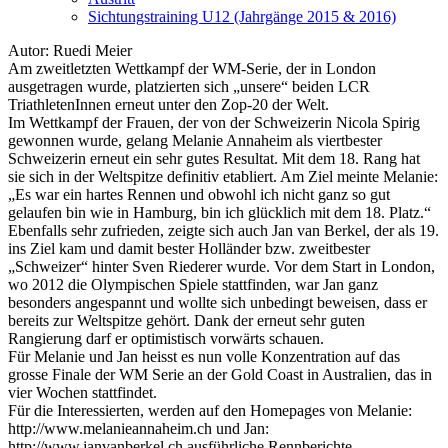
Sichtungstraining U12 (Jahrgänge 2015 & 2016)
Autor: Ruedi Meier
Am zweitletzten Wettkampf der WM-Serie, der in London
ausgetragen wurde, platzierten sich „unsere“ beiden LCR
TriathletenInnen erneut unter den Zop-20 der Welt.
Im Wettkampf der Frauen, der von der Schweizerin Nicola Spirig
gewonnen wurde, gelang Melanie Annaheim als viertbester
Schweizerin erneut ein sehr gutes Resultat. Mit dem 18. Rang hat
sie sich in der Weltspitze definitiv etabliert. Am Ziel meinte Melanie:
„Es war ein hartes Rennen und obwohl ich nicht ganz so gut
gelaufen bin wie in Hamburg, bin ich glücklich mit dem 18. Platz.“
Ebenfalls sehr zufrieden, zeigte sich auch Jan van Berkel, der als 19.
ins Ziel kam und damit bester Holländer bzw. zweitbester
„Schweizer“ hinter Sven Riederer wurde. Vor dem Start in London,
wo 2012 die Olympischen Spiele stattfinden, war Jan ganz
besonders angespannt und wollte sich unbedingt beweisen, dass er
bereits zur Weltspitze gehört. Dank der erneut sehr guten
Rangierung darf er optimistisch vorwärts schauen.
Für Melanie und Jan heisst es nun volle Konzentration auf das
grosse Finale der WM Serie an der Gold Coast in Australien, das in
vier Wochen stattfindet.
Für die Interessierten, werden auf den Homepages von Melanie:
http://www.melanieannaheim.ch und Jan:
http://www.janvanberkel.ch ausführliche Rennberichte