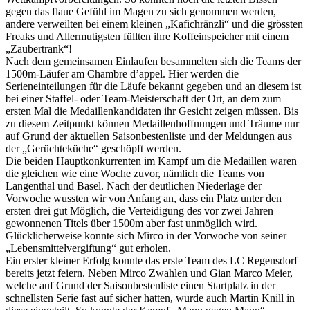
gegen das flaue Gefühl im Magen zu sich genommen werden,
andere verweilten bei einem kleinen „Kafichränzli“ und die grössten
Freaks und Allermutigsten füllten ihre Koffeinspeicher mit einem
„Zaubertrank“!
Nach dem gemeinsamen Einlaufen besammelten sich die Teams der
1500m-Läufer am Chambre d’appel. Hier werden die
Serieneinteilungen für die Läufe bekannt gegeben und an diesem ist
bei einer Staffel- oder Team-Meisterschaft der Ort, an dem zum
ersten Mal die Medaillenkandidaten ihr Gesicht zeigen müssen. Bis
zu diesem Zeitpunkt können Medaillenhoffnungen und Träume nur
auf Grund der aktuellen Saisonbestenliste und der Meldungen aus
der „Gerüchteküche“ geschöpft werden.
Die beiden Hauptkonkurrenten im Kampf um die Medaillen waren
die gleichen wie eine Woche zuvor, nämlich die Teams von
Langenthal und Basel. Nach der deutlichen Niederlage der
Vorwoche wussten wir von Anfang an, dass ein Platz unter den
ersten drei gut Möglich, die Verteidigung des vor zwei Jahren
gewonnenen Titels über 1500m aber fast unmöglich wird.
Glücklicherweise konnte sich Mirco in der Vorwoche von seiner
„Lebensmittelvergiftung“ gut erholen.
Ein erster kleiner Erfolg konnte das erste Team des LC Regensdorf
bereits jetzt feiern. Neben Mirco Zwahlen und Gian Marco Meier,
welche auf Grund der Saisonbestenliste einen Startplatz in der
schnellsten Serie fast auf sicher hatten, wurde auch Martin Knill in