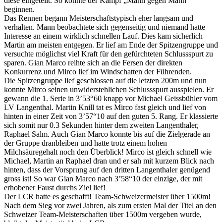
diese eingeteilt. So konnte der Kampf „Mann gegen Mann“
beginnen.
Das Rennen begann Meisterschaftstypisch eher langsam und
verhalten. Mann beobachtete sich gegenseitig und niemand hatte
Interesse an einem wirklich schnellen Lauf. Dies kam sicherlich
Martin am meisten entgegen. Er lief am Ende der Spitzengruppe und
versuchte möglichst viel Kraft für den gefürchteten Schlussspurt zu
sparen. Gian Marco reihte sich an die Fersen der direkten
Konkurrenz und Mirco lief im Windschatten der Führenden.
Die Spitzengruppe lief geschlossen auf die letzten 200m und nun
konnte Mirco seinen unwiderstehlichen Schlussspurt ausspielen. Er
gewann die 1. Serie in 3’53“60 knapp vor Michael Geissbühler vom
LV Langenthal. Martin Knill tat es Mirco fast gleich und lief von
hinten in einer Zeit von 3’57“10 auf den guten 5. Rang. Er klassierte
sich somit nur 0.3 Sekunden hinter dem zweiten Langenthaler,
Raphael Salm. Auch Gian Marco konnte bis auf die Zielgerade an
der Gruppe dranbleiben und hatte trotz einem hohen
Milchsäuregehalt noch den Überblick! Mirco ist gleich schnell wie
Michael, Martin an Raphael dran und er sah mit kurzem Blick nach
hinten, dass der Vorsprung auf den dritten Langenthaler genügend
gross ist! So war Gian Marco nach 3’58“10 der einzige, der mit
erhobener Faust durchs Ziel lief!
Der LCR hatte es geschafft! Team-Schweizermeister über 1500m!
Nach dem Sieg vor zwei Jahren, als zum ersten Mal der Titel an den
Schweizer Team-Meisterschaften über 1500m vergeben wurde,