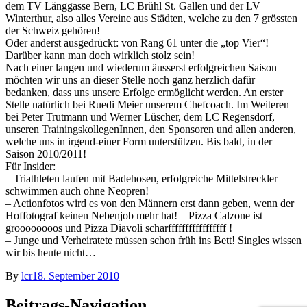
dem TV Länggasse Bern, LC Brühl St. Gallen und der LV
Winterthur, also alles Vereine aus Städten, welche zu den 7 grössten
der Schweiz gehören!
Oder anderst ausgedrückt: von Rang 61 unter die „top Vier“!
Darüber kann man doch wirklich stolz sein!
Nach einer langen und wiederum äusserst erfolgreichen Saison
möchten wir uns an dieser Stelle noch ganz herzlich dafür
bedanken, dass uns unsere Erfolge ermöglicht werden. An erster
Stelle natürlich bei Ruedi Meier unserem Chefcoach. Im Weiteren
bei Peter Trutmann und Werner Lüscher, dem LC Regensdorf,
unseren TrainingskollegenInnen, den Sponsoren und allen anderen,
welche uns in irgend-einer Form unterstützen. Bis bald, in der
Saison 2010/2011!
Für Insider:
– Triathleten laufen mit Badehosen, erfolgreiche Mittelstreckler
schwimmen auch ohne Neopren!
– Actionfotos wird es von den Männern erst dann geben, wenn der
Hoffotograf keinen Nebenjob mehr hat! – Pizza Calzone ist
groooooooos und Pizza Diavoli scharfffffffffffffffff !
– Junge und Verheiratete müssen schon früh ins Bett! Singles wissen
wir bis heute nicht…
By
lcr
18. September 2010
Beitrags-Navigation