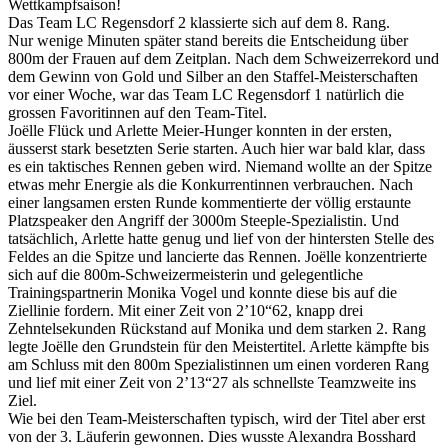
Wettkampfsaison!
Das Team LC Regensdorf 2 klassierte sich auf dem 8. Rang.
Nur wenige Minuten später stand bereits die Entscheidung über
800m der Frauen auf dem Zeitplan. Nach dem Schweizerrekord und
dem Gewinn von Gold und Silber an den Staffel-Meisterschaften
vor einer Woche, war das Team LC Regensdorf 1 natürlich die
grossen Favoritinnen auf den Team-Titel.
Joëlle Flück und Arlette Meier-Hunger konnten in der ersten,
äusserst stark besetzten Serie starten. Auch hier war bald klar, dass
es ein taktisches Rennen geben wird. Niemand wollte an der Spitze
etwas mehr Energie als die Konkurrentinnen verbrauchen. Nach
einer langsamen ersten Runde kommentierte der völlig erstaunte
Platzspeaker den Angriff der 3000m Steeple-Spezialistin. Und
tatsächlich, Arlette hatte genug und lief von der hintersten Stelle des
Feldes an die Spitze und lancierte das Rennen. Joëlle konzentrierte
sich auf die 800m-Schweizermeisterin und gelegentliche
Trainingspartnerin Monika Vogel und konnte diese bis auf die
Ziellinie fordern. Mit einer Zeit von 2’10“62, knapp drei
Zehntelsekunden Rückstand auf Monika und dem starken 2. Rang
legte Joëlle den Grundstein für den Meistertitel. Arlette kämpfte bis
am Schluss mit den 800m Spezialistinnen um einen vorderen Rang
und lief mit einer Zeit von 2’13“27 als schnellste Teamzweite ins
Ziel.
Wie bei den Team-Meisterschaften typisch, wird der Titel aber erst
von der 3. Läuferin gewonnen. Dies wusste Alexandra Bosshard