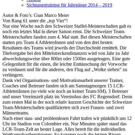
Sichtungstraining für Jahrgänge 2014 – 2019
Autor & Foto’s: Gian Marco Meier
Von Rang 61 unter die „top Vier“!
Nur eine Woche nach den Schweizer Staffel-Meisterschaften galt es
noch ein letztes Mal in dieser Saison ernst. Die Schweizer Team-
Meisterschaften fanden zum 4. Mal statt. Bei diesen Meisterschaften
starten pro Team 4 AthletenInnen und von den drei besten
Resultaten des Teams wird jeweils der Durchschnitt ermittelt. Die
Titelvergabe bei den Mittelstreckendistanzen wird von Jahr zu Jahr
abwechslungsweise über 800m oder 1500m ausgetragen. Eine gute
Gelegenheit für die einen, die leichte Enttäuschung der Vorwoche
zu verdauen und für die anderen, den Flug auf „Wolke sieben“ zu
verlängern.
Dank viel Organisations- und Motivationsarbeit unserer Trainer,
Coaches und Betreuer fanden sich am Samstagmorgen 15 LCR-
AthletenInnen (so viele wie noch an keiner Team-SM), 3 Betreuer
und unser Vereinszelt platz im Vereinsbus des FC Regensdorf. Denn
zum ersten Mal in der noch relativ kurzen Geschichte der Schweizer
Team-Meisterschaften qualifizierten sich zwei Frauen- und zwei
Männerteams.
Nach einer stau- und problemlosen Fahrt trafen wir pünktlich um 12
Uhr im Stadion von Colombier ein. Nur Minuten später stand das
LCR-Team-Zelt an bester Lage. Alles bereit für die individuellen
Wettkampfvorbereitungen. So konnten noch die letzten Bissen