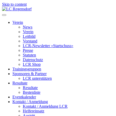
Skip to content
LC Regensdorf
Verein
News
Verein
Leitbild
Vorstand
LCR-Newsletter «Startschuss»
Presse
Statuten
Datenschutz
LCR Shop
Trainingsgruppen
Sponsoren & Partner
LCR unterstützen
Resultate
Resultate
Bestenliste
Eventkalender
Kontakt / Anmeldung
Kontakt / Anmeldung LCR
Helfereinsatz
Austritt