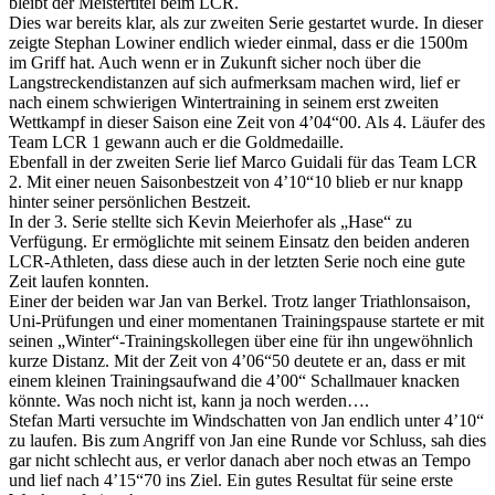
bleibt der Meistertitel beim LCR.
Dies war bereits klar, als zur zweiten Serie gestartet wurde. In dieser
zeigte Stephan Lowiner endlich wieder einmal, dass er die 1500m
im Griff hat. Auch wenn er in Zukunft sicher noch über die
Langstreckendistanzen auf sich aufmerksam machen wird, lief er
nach einem schwierigen Wintertraining in seinem erst zweiten
Wettkampf in dieser Saison eine Zeit von 4’04“00. Als 4. Läufer des
Team LCR 1 gewann auch er die Goldmedaille.
Ebenfall in der zweiten Serie lief Marco Guidali für das Team LCR
2. Mit einer neuen Saisonbestzeit von 4’10“10 blieb er nur knapp
hinter seiner persönlichen Bestzeit.
In der 3. Serie stellte sich Kevin Meierhofer als „Hase“ zu
Verfügung. Er ermöglichte mit seinem Einsatz den beiden anderen
LCR-Athleten, dass diese auch in der letzten Serie noch eine gute
Zeit laufen konnten.
Einer der beiden war Jan van Berkel. Trotz langer Triathlonsaison,
Uni-Prüfungen und einer momentanen Trainingspause startete er mit
seinen „Winter“-Trainingskollegen über eine für ihn ungewöhnlich
kurze Distanz. Mit der Zeit von 4’06“50 deutete er an, dass er mit
einem kleinen Trainingsaufwand die 4’00“ Schallmauer knacken
könnte. Was noch nicht ist, kann ja noch werden….
Stefan Marti versuchte im Windschatten von Jan endlich unter 4’10“
zu laufen. Bis zum Angriff von Jan eine Runde vor Schluss, sah dies
gar nicht schlecht aus, er verlor danach aber noch etwas an Tempo
und lief nach 4’15“70 ins Ziel. Ein gutes Resultat für seine erste