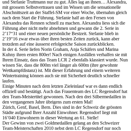
und Stefanie Truttmann nur zu gut. Alles lag an ihnen… Alexandra,
mit grossem Selbstvertrauen und im Wissen um die sensationelle
Abschnittszeit an der Staffel-SM vor einer Woche, übernahm gleich
nach dem Start die Führung. Stefanie half an den Fersen von
Alexandra das Rennen schnell zu machen. Alexandra liess sich die
Führung aber nicht mehr abnehmen und gewann die 2. Serie in
2’17“31 und einer neuen persönliche Bestzeit. Stefanie blieb in
2’19“16 zwar etwas über ihren besten Zeiten zurück, kann aber
trotzdem auf eine äusserst erfolgreiche Saison zurückblicken.
In der 4. Serie liefen Norin Graham, Anja Schäfers und Marina
Kuhny ihren ersten 800er! Nach einigen Ausfällen verhalfen sie mit
Ihrem Einsatz, dass das Team LCR 2 ebenfalls klassiert wurde. Nun
wissen Sie, dass die 800m viel länger als 600m (ihre gewohnte
Wettkampfdistanz) ist. Mit dieser Erfahrung und einem weiteren
Wintertraining können auch sie mit Sicherheit deutlich schneller
laufen.
Einige Minuten nach dem letzten Zieleinlauf war es dann endlich
offiziell und bestätigt. Auch das Frauenteam des LC Regensdorf hat
den Team-Meistertitel gewonnen. Nach den drei Silbermedaillen in
den vergangenen Jahre übrigens zum ersten Mal!
Zürich, Genf, Basel, Bern. Dies sind in der Schweiz die grössten
Städte aufgrund Ihrer Anzahl Einwohner. Regensdorf liegt mit
16’040 Einwohnern in dieser Wertung an 61. Stelle!
Der Gewinn von zwei Goldmedaillen gelang an den Schweizer
Team-Meisterschaften 2010 nebst dem LC Regensdorf nur noch