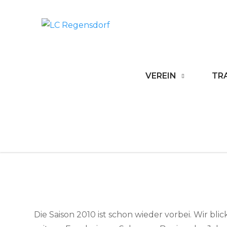
Skip
to
LC Regensdo
content
VEREIN
TR
Die Saison 2010 ist schon wieder vorbei. Wir blic