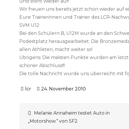
und steht wieder auf!
Wir freuen uns bereits jetzt schon wieder auf ei
Eure Trainerinnen und Trainer des LCR-Nachw
SVM U12:
Bei den Schülern B, U12M wurde an den Schwei
Podestplatz herausgearbeitet. Die Bronzemedail
allen Athleten, macht weiter so!
Übrigens: Die meisten Punkte wurden am letzt
schöner Abschluss!!!
Die tolle Nachricht wurde uns überreicht mit fo
24. November 2010
Melanie Annaheim testet Auto in
Beitrags-
„Motorshow“ von SF2