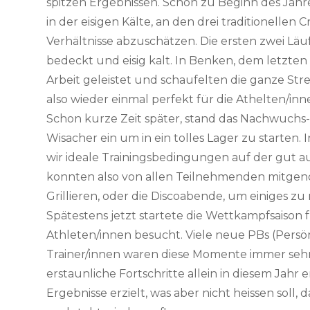
spitzen Ergebnissen. Schon zu Beginn des Jahr
in der eisigen Kälte, an den drei traditionellen 
Verhältnisse abzuschätzen. Die ersten zwei Läuf
bedeckt und eisig kalt. In Benken, dem letzte
Arbeit geleistet und schaufelten die ganze St
also wieder einmal perfekt für die Athelten/inn
Schon kurze Zeit später, stand das Nachwuchs-T
Wisacher ein um in ein tolles Lager zu starten
wir ideale Trainingsbedingungen auf der gut au
konnten also von allen Teilnehmenden mitgeno
Grillieren, oder die Discoabende, um einiges zu
Spätestens jetzt startete die Wettkampfsaison
Athleten/innen besucht. Viele neue PBs (Persön
Trainer/innen waren diese Momente immer seh
erstaunliche Fortschritte allein in diesem Jah
Ergebnisse erzielt, was aber nicht heissen soll,