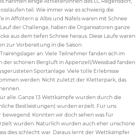
es nahmen einige Athleten/innen des LC Regensdorf,
Crossläufen teil. Wie immer war es schwierig die
e in Affoltern a. Albis und Näfels waren mit Schnee
n Lauf der Challenge, haben die Organisatoren ganze
recke aus dem tiefen Schnee heraus. Diese Läufe waren
en zur Vorbereitung in die Saison.
rainingslager an. Viele Teilnehmer fanden sich im
. In der schönen Bergluft in Appenzell/Weissbad fanden
sgerüsteten Sportanlage. Viele tolle Erlebnisse
mmen werden. Nicht zuletzt der Kletterpark, das
 nennen.
 für alle. Ganze 13 Wettkämpfe wurden durch die
liche Bestleistungen) wurden erzielt. Für uns
r bewegend. Konnten wir doch sehen was für
r erzielt wurden. Natürlich wurden auch eher unschöne
 dass dies schlecht war. Daraus lernt der Wettkämpfer