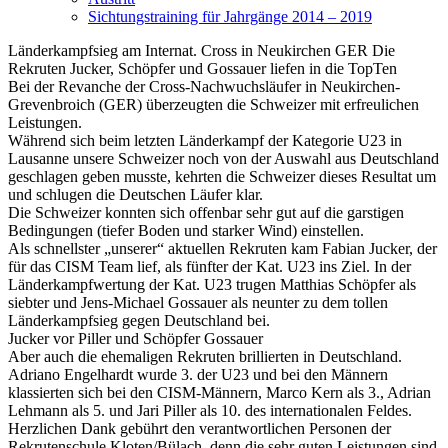
Sichtungstraining für Jahrgänge 2014 – 2019
Länderkampfsieg am Internat. Cross in Neukirchen GER Die
Rekruten Jucker, Schöpfer und Gossauer liefen in die TopTen
Bei der Revanche der Cross-Nachwuchsläufer in Neukirchen-
Grevenbroich (GER) überzeugten die Schweizer mit erfreulichen
Leistungen.
Während sich beim letzten Länderkampf der Kategorie U23 in
Lausanne unsere Schweizer noch von der Auswahl aus Deutschland
geschlagen geben musste, kehrten die Schweizer dieses Resultat um
und schlugen die Deutschen Läufer klar.
Die Schweizer konnten sich offenbar sehr gut auf die garstigen
Bedingungen (tiefer Boden und starker Wind) einstellen.
Als schnellster „unserer“ aktuellen Rekruten kam Fabian Jucker, der
für das CISM Team lief, als fünfter der Kat. U23 ins Ziel. In der
Länderkampfwertung der Kat. U23 trugen Matthias Schöpfer als
siebter und Jens-Michael Gossauer als neunter zu dem tollen
Länderkampfsieg gegen Deutschland bei.
Jucker vor Piller und Schöpfer Gossauer
Aber auch die ehemaligen Rekruten brillierten in Deutschland.
Adriano Engelhardt wurde 3. der U23 und bei den Männern
klassierten sich bei den CISM-Männern, Marco Kern als 3., Adrian
Lehmann als 5. und Jari Piller als 10. des internationalen Feldes.
Herzlichen Dank gebührt den verantwortlichen Personen der
Rekrutenschule Kloten/Bülach, denn die sehr guten Leistungen sind