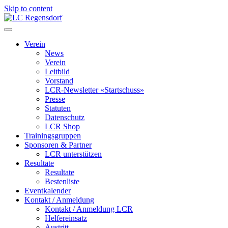
Skip to content
LC Regensdorf
Verein
News
Verein
Leitbild
Vorstand
LCR-Newsletter «Startschuss»
Presse
Statuten
Datenschutz
LCR Shop
Trainingsgruppen
Sponsoren & Partner
LCR unterstützen
Resultate
Resultate
Bestenliste
Eventkalender
Kontakt / Anmeldung
Kontakt / Anmeldung LCR
Helfereinsatz
Austritt