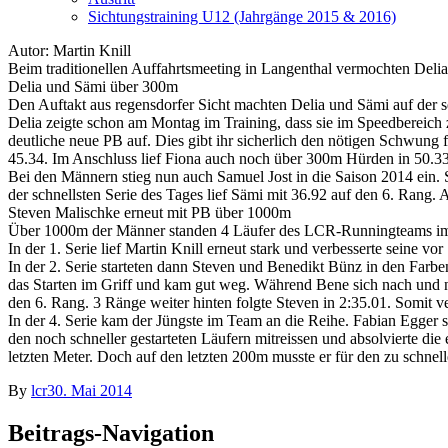
Sichtungstraining U12 (Jahrgänge 2015 & 2016)
Autor: Martin Knill
Beim traditionellen Auffahrtsmeeting in Langenthal vermochten Deli
Delia und Sämi über 300m
Den Auftakt aus regensdorfer Sicht machten Delia und Sämi auf der 
Delia zeigte schon am Montag im Training, dass sie im Speedbereich zu
deutliche neue PB auf. Dies gibt ihr sicherlich den nötigen Schwung 
45.34. Im Anschluss lief Fiona auch noch über 300m Hürden in 50.33
Bei den Männern stieg nun auch Samuel Jost in die Saison 2014 ein. 
der schnellsten Serie des Tages lief Sämi mit 36.92 auf den 6. Rang.
Steven Malischke erneut mit PB über 1000m
Über 1000m der Männer standen 4 Läufer des LCR-Runningteams im
In der 1. Serie lief Martin Knill erneut stark und verbesserte seine v
In der 2. Serie starteten dann Steven und Benedikt Bünz in den Farb
das Starten im Griff und kam gut weg. Während Bene sich nach und na
den 6. Rang. 3 Ränge weiter hinten folgte Steven in 2:35.01. Somit ve
In der 4. Serie kam der Jüngste im Team an die Reihe. Fabian Egger st
den noch schneller gestarteten Läufern mitreissen und absolvierte d
letzten Meter. Doch auf den letzten 200m musste er für den zu schnel
By
lcr
30. Mai 2014
Beitrags-Navigation