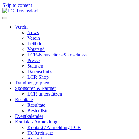
Skip to content
LC Regensdorf
Verein
News
Verein
Leitbild
Vorstand
LCR-Newsletter «Startschuss»
Presse
Statuten
Datenschutz
LCR Shop
Trainingsgruppen
Sponsoren & Partner
LCR unterstützen
Resultate
Resultate
Bestenliste
Eventkalender
Kontakt / Anmeldung
Kontakt / Anmeldung LCR
Helfereinsatz
Austritt