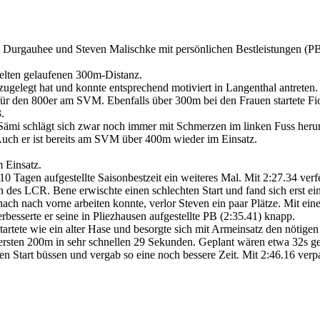
a Durgauhee und Steven Malischke mit persönlichen Bestleistungen (P
selten gelaufenen 300m-Distanz.
gelegt hat und konnte entsprechend motiviert in Langenthal antreten. In
für den 800er am SVM. Ebenfalls über 300m bei den Frauen startete Fion
.
Sämi schlägt sich zwar noch immer mit Schmerzen im linken Fuss herum
 Auch er ist bereits am SVM über 400m wieder im Einsatz.
 Einsatz.
or 10 Tagen aufgestellte Saisonbestzeit ein weiteres Mal. Mit 2:27.34 v
en des LCR. Bene erwischte einen schlechten Start und fand sich erst 
ch nach vorne arbeiten konnte, verlor Steven ein paar Plätze. Mit ein
rbesserte er seine in Pliezhausen aufgestellte PB (2:35.41) knapp.
artete wie ein alter Hase und besorgte sich mit Armeinsatz den nötigen 
ie ersten 200m in sehr schnellen 29 Sekunden. Geplant wären etwa 32s 
len Start büssen und vergab so eine noch bessere Zeit. Mit 2:46.16 verp