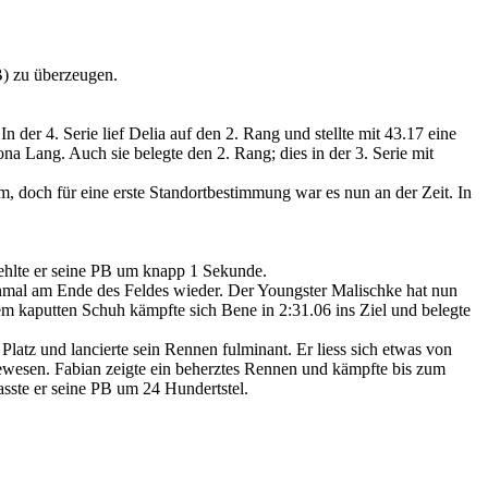
B) zu überzeugen.
 der 4. Serie lief Delia auf den 2. Rang und stellte mit 43.17 eine
a Lang. Auch sie belegte den 2. Rang; dies in der 3. Serie mit
, doch für eine erste Standortbestimmung war es nun an der Zeit. In
erfehlte er seine PB um knapp 1 Sekunde.
einmal am Ende des Feldes wieder. Der Youngster Malischke hat nun
em kaputten Schuh kämpfte sich Bene in 2:31.06 ins Ziel und belegte
Platz und lancierte sein Rennen fulminant. Er liess sich etwas von
gewesen. Fabian zeigte ein beherztes Rennen und kämpfte bis zum
asste er seine PB um 24 Hundertstel.