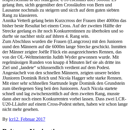
gelang ihm, sichh gegenüber den Crossläufen von Bern und
Lausanne nochmals zu steigern und sicch auf dem guten siebten
Rang zu klassieren.
Annika Vetterli gelang beim Kurzcrross der Frauen über 4000m das
bisher beste Resultat bei einem Cross. Auf der zweiten Hälfte der
Strecke geelang es ihr noch Konkurrentinnen zu überholen und so
durfte sie nachher stolz auf ihhren 4. Rang sein.
Zum Abschluss wurden die Frauen ((Langcross) mit den Junioren
uund den Männern auf die 6000m lange Strecke geschickt. Inmitten
der Männer zeigtee Joëlle Flück ein ausgezeichnetes Rennen, das
von der OL-Weltmeisteriin Judith Wyder gewonnen wurde. Mit
regelmässigen Runden von knapp 4 Minuten lief sie als dritte ins
Ziel und „landete“ schlussendlich verdient auf dem Podest.
Angestachelt von den schnellen Männern, zeigten unsere beiden
JJunioren Dominik Reich und Nicola Hagger sehr starke Rennen.
Mit einer sehr schhnellen Startrunde legte Dominik den Grundstein
zum überlegenen Sieg beii den Juniooren. Auch Nicola startete
schnell und lag zwischenzeittlich auf dem zweiten Rang, musste
dann aber noch einen Konkurrenten vorbei lassen. Dass zwei LCR-
U20-LLäufer auf einem Cross-Podest stehen, haben wir schon lange
nicht mehr gesehen.
By
lcr
12. Februar 2017