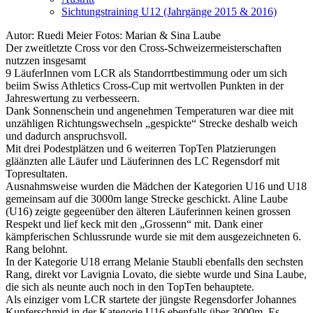
Sichtungstraining U12 (Jahrgänge 2015 & 2016)
Autor: Ruedi Meier Fotos: Marian & Sina Laube
Der zweitletzte Cross vor den Cross-Schweizermeisterschaften
nutzzen insgesamt
9 LäuferInnen vom LCR als Standorrtbestimmung oder um sich
beiim Swiss Athletics Cross-Cup mit wertvollen Punkten in der
Jahreswertung zu verbesseern.
Dank Sonnenschein und angenehmen Temperaturen war diee mit
unzähligen Richtungswechseln „gespickte“ Strecke deshalb weich
und dadurch anspruchsvoll.
Mit drei Podestplätzen und 6 weiterren TopTen Platzierungen
gläänzten alle Läufer und Läuferinnen des LC Regensdorf mit
Topresultaten.
Ausnahmsweise wurden die Mädchen der Kategorien U16 und U18
gemeinsam auf die 3000m lange Strecke geschickt. Aline Laube
(U16) zeigte gegeenüber den älteren Läuferinnen keinen grossen
Respekt und lief keck mit den „Grossenn“ mit. Dank einer
kämpferischen Schlussrunde wurde sie mit dem ausgezeichneten 6.
Rang belohnt.
In der Kategorie U18 errang Melanie Staubli ebenfalls den sechsten
Rang, direkt vor Lavignia Lovato, die siebte wurde und Sina Laube,
die sich als neunte auch noch in den TopTen behauptete.
Als einziger vom LCR startete der jüngste Regensdorfer Johannes
Kupferschmid in der Kategorie U16 ebenfalls über 3000m. Es