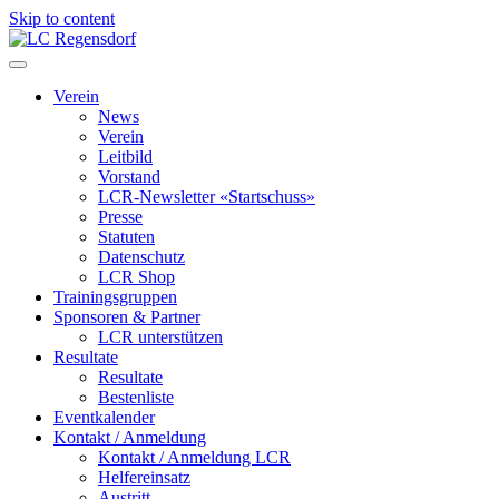
Skip to content
LC Regensdorf
Verein
News
Verein
Leitbild
Vorstand
LCR-Newsletter «Startschuss»
Presse
Statuten
Datenschutz
LCR Shop
Trainingsgruppen
Sponsoren & Partner
LCR unterstützen
Resultate
Resultate
Bestenliste
Eventkalender
Kontakt / Anmeldung
Kontakt / Anmeldung LCR
Helfereinsatz
Austritt