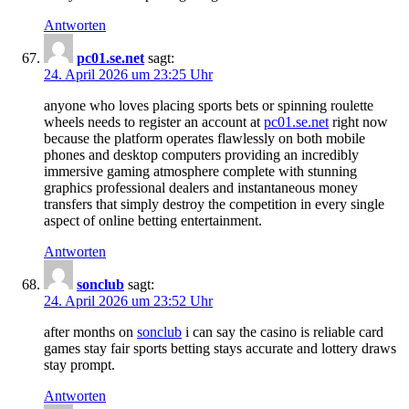
Antworten
p​c​0​1.​se.net
sagt:
24. April 2026 um 23:25 Uhr
anyone who loves placing sports bets or spinning roulette
wheels needs to register an account at
p​c0​1​.s​e​.​net
right now
because the platform operates flawlessly on both mobile
phones and desktop computers providing an incredibly
immersive gaming atmosphere complete with stunning
graphics professional dealers and instantaneous money
transfers that simply destroy the competition in every single
aspect of online betting entertainment.
Antworten
son​c​l​ub
sagt:
24. April 2026 um 23:52 Uhr
after months on
so​n​cl​u​b
i can say the casino is reliable card
games stay fair sports betting stays accurate and lottery draws
stay prompt.
Antworten