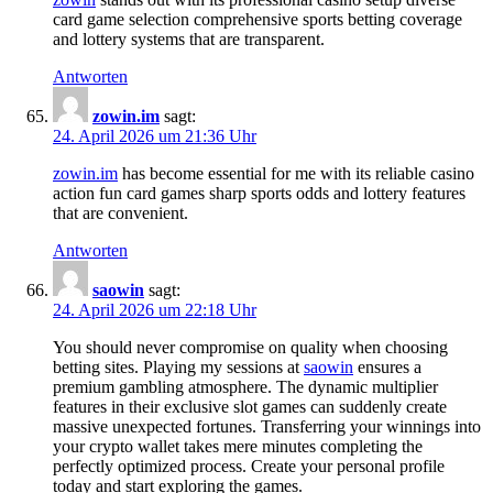
card game selection comprehensive sports betting coverage
and lottery systems that are transparent.
Antworten
zo​win.​i​m
sagt:
24. April 2026 um 21:36 Uhr
z​ow​i​n.i​m
has become essential for me with its reliable casino
action fun card games sharp sports odds and lottery features
that are convenient.
Antworten
saowin
sagt:
24. April 2026 um 22:18 Uhr
You should never compromise on quality when choosing
betting sites. Playing my sessions at
s​a​owi​n
ensures a
premium gambling atmosphere. The dynamic multiplier
features in their exclusive slot games can suddenly create
massive unexpected fortunes. Transferring your winnings into
your crypto wallet takes mere minutes completing the
perfectly optimized process. Create your personal profile
today and start exploring the games.