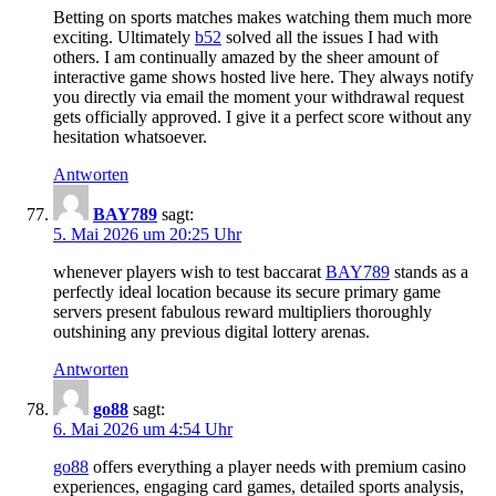
Betting on sports matches makes watching them much more
exciting. Ultimately
b​5​2
solved all the issues I had with
others. I am continually amazed by the sheer amount of
interactive game shows hosted live here. They always notify
you directly via email the moment your withdrawal request
gets officially approved. I give it a perfect score without any
hesitation whatsoever.
Antworten
BA​Y7​8​9
sagt:
5. Mai 2026 um 20:25 Uhr
whenever players wish to test baccarat
BAY78​9
stands as a
perfectly ideal location because its secure primary game
servers present fabulous reward multipliers thoroughly
outshining any previous digital lottery arenas.
Antworten
go​8​8
sagt:
6. Mai 2026 um 4:54 Uhr
go8​8
offers everything a player needs with premium casino
experiences, engaging card games, detailed sports analysis,