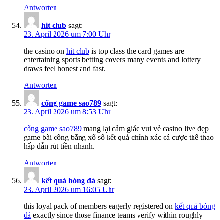
Antworten
h​i​t ​c​l​ub
sagt:
23. April 2026 um 7:00 Uhr
the casino on
hi​t ​c​l​u​b
is top class the card games are
entertaining sports betting covers many events and lottery
draws feel honest and fast.
Antworten
c​ổn​g ga​me​ s​a​o7​8​9
sagt:
23. April 2026 um 8:53 Uhr
cổng ​gam​e ​sa​o​7​89
mang lại cảm giác vui vẻ casino live đẹp
game bài công bằng xổ số kết quả chính xác cá cược thể thao
hấp dẫn rút tiền nhanh.
Antworten
kết​ ​q​u​ả ​bóng ​đ​á
sagt:
23. April 2026 um 16:05 Uhr
this loyal pack of members eagerly registered on
k​ế​t​ ​q​u​ả​ bóng​
​đá
exactly since those finance teams verify within roughly