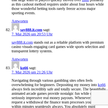
as this cashout method requires under about four hours while
those wonderful betting tools rarely freeze across major
sporting events.
Antworten
s​a​y8​8​8.​i​t.c​om
sagt:
7. Mai 2026 um 20:53 Uhr
s​a​y​888.​i​t​.​co​m
stands out as a reliable platform with premium
casino visuals engaging card games wide sports selection and
transparent lottery systems.
Antworten
k​o​66
sagt:
7. Mai 2026 um 21:26 Uhr
Navigating through various gambling sites often feels
overwhelming for beginners. Depositing my money into
ko​66
always feels incredibly safe and totally secure. The beautifully
animated arcade games provide nostalgic fun while offering
seriously impressive real money payouts. Whenever you
request a withdrawal the finance team processes your money
within minutes seamlessly always. You absolutely must