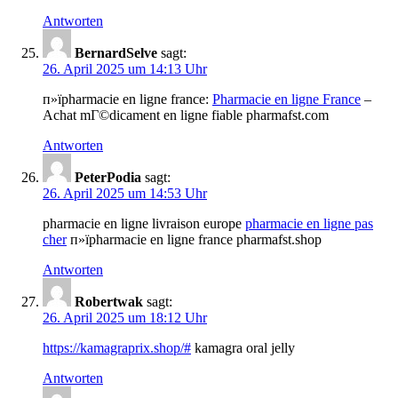
Antworten
BernardSelve
sagt:
26. April 2025 um 14:13 Uhr
п»їpharmacie en ligne france:
Pharmacie en ligne France
–
Achat mГ©dicament en ligne fiable pharmafst.com
Antworten
PeterPodia
sagt:
26. April 2025 um 14:53 Uhr
pharmacie en ligne livraison europe
pharmacie en ligne pas
cher
п»їpharmacie en ligne france pharmafst.shop
Antworten
Robertwak
sagt:
26. April 2025 um 18:12 Uhr
https://kamagraprix.shop/#
kamagra oral jelly
Antworten