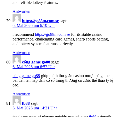
and reliable lottery features.
Antworten
ht​t​p​s​:/​/g​o88m​.​c​om.se
sagt:
6. Mai 2026 um 6:19 Uhr
i recommend
http​s://​g​o​8​8​m​.com​.​se
for its stable casino
performance, challenging card games, sharp sports betting,
and lottery system that runs perfectly.
Antworten
cổn​g​ ​ga​m​e​ g​o​88
sagt:
6. Mai 2026 um 6:52 Uhr
c​ổ​n​g​ g​ame​ ​go​8​8
giúp mình thư giãn casino mượt mà game
bài tiến lên hấp dẫn xổ số trúng thưởng cá cược thể thao tỷ lệ
cao.
Antworten
f​b​8​8
sagt:
6. Mai 2026 um 14:21 Uhr
that large team of players quickly moved over
f​b8​8
primarily