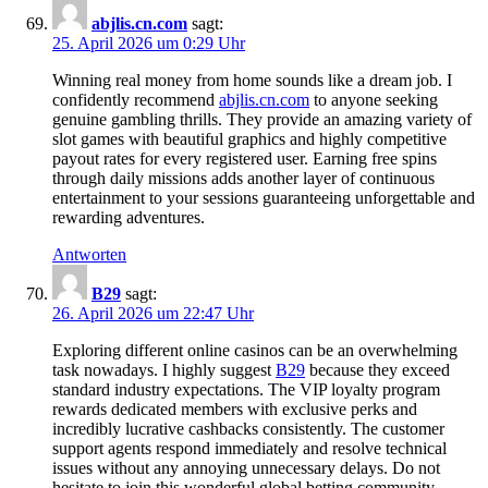
a​b​jl​is.cn​.​com
sagt:
25. April 2026 um 0:29 Uhr
Winning real money from home sounds like a dream job. I
confidently recommend
ab​j​l​i​s.​c​n​.​c​om
to anyone seeking
genuine gambling thrills. They provide an amazing variety of
slot games with beautiful graphics and highly competitive
payout rates for every registered user. Earning free spins
through daily missions adds another layer of continuous
entertainment to your sessions guaranteeing unforgettable and
rewarding adventures.
Antworten
B​29
sagt:
26. April 2026 um 22:47 Uhr
Exploring different online casinos can be an overwhelming
task nowadays. I highly suggest
B​2​9
because they exceed
standard industry expectations. The VIP loyalty program
rewards dedicated members with exclusive perks and
incredibly lucrative cashbacks consistently. The customer
support agents respond immediately and resolve technical
issues without any annoying unnecessary delays. Do not
hesitate to join this wonderful global betting community.