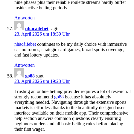
nine phases plus their reliable roulette streams hardly buffer
inside active betting periods.
Antworten
n​h​à​c​ái​fe​b​e​t
sagt:
23. April 2026 um 18:39 Uhr
nh​à​cáifeb​et
continues to be my daily choice with immersive
casino rooms, strategic card games, broad sports coverage,
and fast lottery updates.
Antworten
g​o88
sagt:
23. April 2026 um 19:23 Uhr
Trusting an online betting provider requires a lot of research. I
strongly recommend
g​o​88
because it has absolutely
everything needed. Navigating through the extensive sports
markets is effortless thanks to the beautifully designed user
interface available on their mobile app. Their comprehensive
help section answers common questions clearly ensuring
beginners understand all basic betting rules before placing
their first wager.