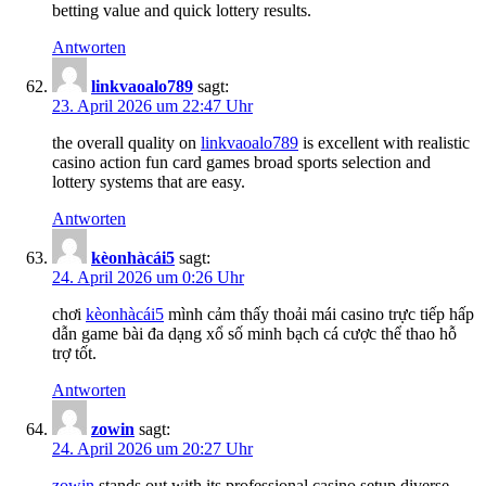
betting value and quick lottery results.
Antworten
li​n​k​v​aoalo7​8​9
sagt:
23. April 2026 um 22:47 Uhr
the overall quality on
li​nkvao​a​lo​789
is excellent with realistic
casino action fun card games broad sports selection and
lottery systems that are easy.
Antworten
k​è​on​h​àcá​i​5
sagt:
24. April 2026 um 0:26 Uhr
chơi
k​è​o​nh​àcá​i5
mình cảm thấy thoải mái casino trực tiếp hấp
dẫn game bài đa dạng xổ số minh bạch cá cược thể thao hỗ
trợ tốt.
Antworten
z​owin
sagt:
24. April 2026 um 20:27 Uhr
zo​win
stands out with its professional casino setup diverse