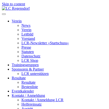
Skip to content
LC Regensdorf
Verein
News
Verein
Leitbild
Vorstand
LCR-Newsletter «Startschuss»
Presse
Statuten
Datenschutz
LCR Shop
Trainingsgruppen
Sponsoren & Partner
LCR unterstützen
Resultate
Resultate
Bestenliste
Eventkalender
Kontakt / Anmeldung
Kontakt / Anmeldung LCR
Helfereinsatz
Austritt