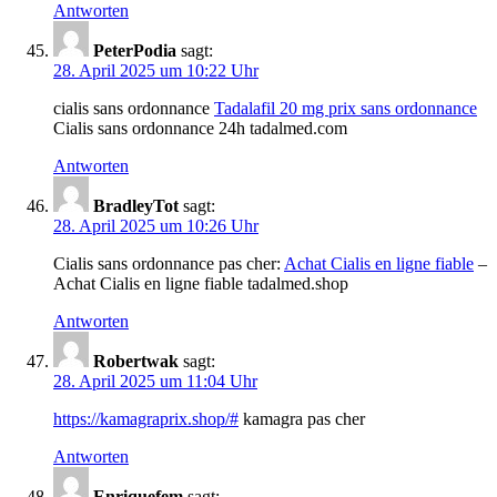
Antworten
PeterPodia
sagt:
28. April 2025 um 10:22 Uhr
cialis sans ordonnance
Tadalafil 20 mg prix sans ordonnance
Cialis sans ordonnance 24h tadalmed.com
Antworten
BradleyTot
sagt:
28. April 2025 um 10:26 Uhr
Cialis sans ordonnance pas cher:
Achat Cialis en ligne fiable
–
Achat Cialis en ligne fiable tadalmed.shop
Antworten
Robertwak
sagt:
28. April 2025 um 11:04 Uhr
https://kamagraprix.shop/#
kamagra pas cher
Antworten
Enriquefem
sagt: