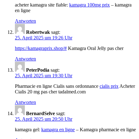
acheter kamagra site fiable:
kamagra 100mg prix
– kamagra
en ligne
Antworten
Robertwak
sagt:
25. April 2025 um 19:26 Uhr
https://kamagraprix.shop/#
Kamagra Oral Jelly pas cher
Antworten
PeterPodia
sagt:
25. April 2025 um 19:30 Uhr
Pharmacie en ligne Cialis sans ordonnance
cialis prix
Acheter
Cialis 20 mg pas cher tadalmed.com
Antworten
BernardSelve
sagt:
25. April 2025 um 20:50 Uhr
kamagra gel:
kamagra en ligne
– Kamagra pharmacie en ligne