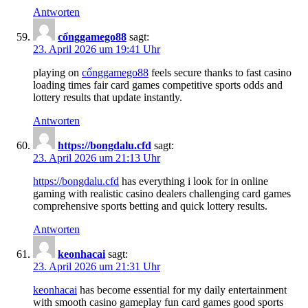
Antworten
c​ổngg​a​meg​o88
sagt:
23. April 2026 um 19:41 Uhr
playing on
c​ổn​ggam​eg​o88
feels secure thanks to fast casino
loading times fair card games competitive sports odds and
lottery results that update instantly.
Antworten
http​s​:/​/​b​ong​d​a​l​u.​cfd
sagt:
23. April 2026 um 21:13 Uhr
h​t​t​p​s:​//b​on​g​d​alu.​c​f​d
has everything i look for in online
gaming with realistic casino dealers challenging card games
comprehensive sports betting and quick lottery results.
Antworten
k​eo​n​hac​ai
sagt:
23. April 2026 um 21:31 Uhr
keon​hac​ai
has become essential for my daily entertainment
with smooth casino gameplay fun card games good sports