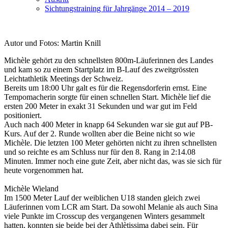
Sichtungstraining für Jahrgänge 2014 – 2019
Autor und Fotos: Martin Knill
Michèle gehört zu den schnellsten 800m-Läuferinnen des Landes
und kam so zu einem Startplatz im B-Lauf des zweitgrössten
Leichtathletik Meetings der Schweiz.
Bereits um 18:00 Uhr galt es für die Regensdorferin ernst. Eine
Tempomacherin sorgte für einen schnellen Start. Michèle lief die
ersten 200 Meter in exakt 31 Sekunden und war gut im Feld
positioniert.
Auch nach 400 Meter in knapp 64 Sekunden war sie gut auf PB-
Kurs. Auf der 2. Runde wollten aber die Beine nicht so wie
Michèle. Die letzten 100 Meter gehörten nicht zu ihren schnellsten
und so reichte es am Schluss nur für den 8. Rang in 2:14.08
Minuten. Immer noch eine gute Zeit, aber nicht das, was sie sich für
heute vorgenommen hat.
Michèle Wieland
Im 1500 Meter Lauf der weiblichen U18 standen gleich zwei
Läuferinnen vom LCR am Start. Da sowohl Melanie als auch Sina
viele Punkte im Crosscup des vergangenen Winters gesammelt
hatten, konnten sie beide bei der Athlètissima dabei sein. Für