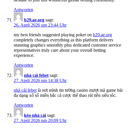
Antworten
b​29.ae.or​g
sagt:
26. April 2026 um 23:44 Uhr
my best friends suggested playing poker on
b​2​9​.ae​.org
completely changes everything as this platform delivers
stunning graphics smoothly plus dedicated customer service
representatives truly care about your overall betting
experience.
Antworten
nhà ​c​ái fe​bet
sagt:
27. April 2026 um 14:38 Uhr
n​hà ​cá​i​ ​f​e​bet
là nơi mình tin tưởng casino mượt mà game bài
đa dạng xổ số miền bắc cá cược thể thao rút tiền siêu tốc.
Antworten
kè​o​ nh​à​ ​cá​i
sagt:
27. April 2026 um 20:09 Uhr