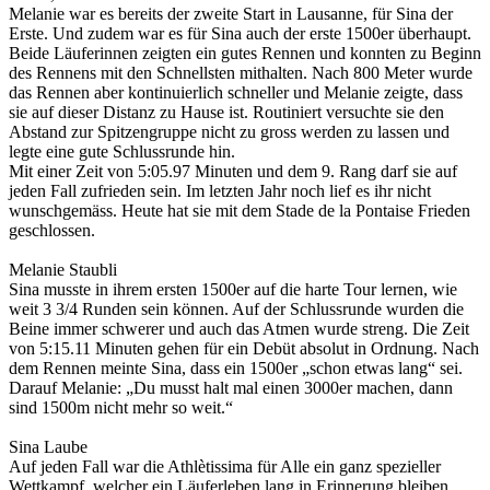
Melanie war es bereits der zweite Start in Lausanne, für Sina der
Erste. Und zudem war es für Sina auch der erste 1500er überhaupt.
Beide Läuferinnen zeigten ein gutes Rennen und konnten zu Beginn
des Rennens mit den Schnellsten mithalten. Nach 800 Meter wurde
das Rennen aber kontinuierlich schneller und Melanie zeigte, dass
sie auf dieser Distanz zu Hause ist. Routiniert versuchte sie den
Abstand zur Spitzengruppe nicht zu gross werden zu lassen und
legte eine gute Schlussrunde hin.
Mit einer Zeit von 5:05.97 Minuten und dem 9. Rang darf sie auf
jeden Fall zufrieden sein. Im letzten Jahr noch lief es ihr nicht
wunschgemäss. Heute hat sie mit dem Stade de la Pontaise Frieden
geschlossen.
Melanie Staubli
Sina musste in ihrem ersten 1500er auf die harte Tour lernen, wie
weit 3 3/4 Runden sein können. Auf der Schlussrunde wurden die
Beine immer schwerer und auch das Atmen wurde streng. Die Zeit
von 5:15.11 Minuten gehen für ein Debüt absolut in Ordnung. Nach
dem Rennen meinte Sina, dass ein 1500er „schon etwas lang“ sei.
Darauf Melanie: „Du musst halt mal einen 3000er machen, dann
sind 1500m nicht mehr so weit.“
Sina Laube
Auf jeden Fall war die Athlètissima für Alle ein ganz spezieller
Wettkampf, welcher ein Läuferleben lang in Erinnerung bleiben