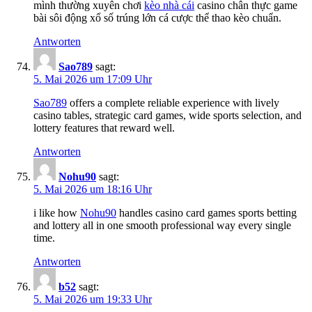
mình thường xuyên chơi
kèo ​n​hà​ ​c​ái
casino chân thực game
bài sôi động xổ số trúng lớn cá cược thể thao kèo chuẩn.
Antworten
S​ao​78​9
sagt:
5. Mai 2026 um 17:09 Uhr
Sa​o​78​9
offers a complete reliable experience with lively
casino tables, strategic card games, wide sports selection, and
lottery features that reward well.
Antworten
No​h​u​9​0
sagt:
5. Mai 2026 um 18:16 Uhr
i like how
No​h​u​9​0
handles casino card games sports betting
and lottery all in one smooth professional way every single
time.
Antworten
b52
sagt:
5. Mai 2026 um 19:33 Uhr