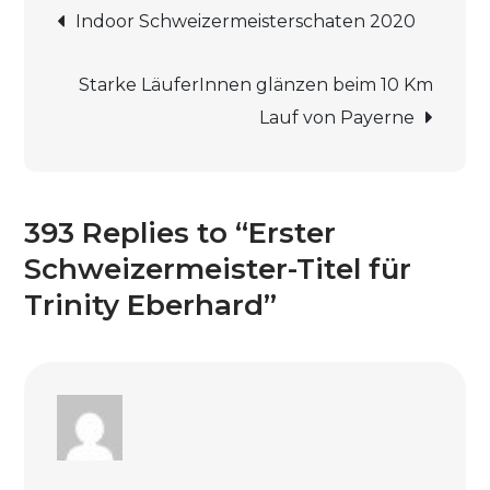
Beitrags-
Titel
Indoor Schweizermeisterschaten 2020
für
Navigation
Trinity
Starke LäuferInnen glänzen beim 10 Km
Eberhard
Lauf von Payerne
393 Replies to “Erster
Schweizermeister-Titel für
Trinity Eberhard”