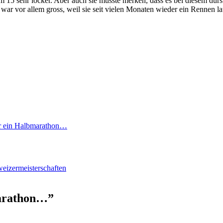
Km 15 sehr locker. Aber auch sie musste merken, dass es bei diesem dursti
e war vor allem gross, weil sie seit vielen Monaten wieder ein Rennen l
r ein Halbmarathon…
weizermeisterschaften
marathon…”