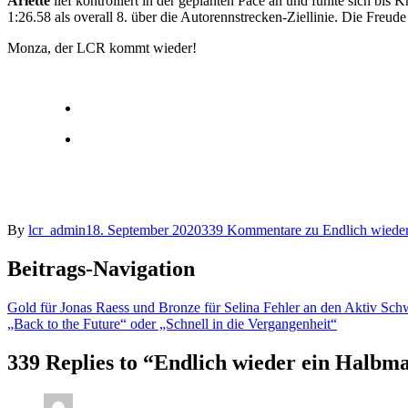
Arlette
lief kontrolliert in der geplanten Pace an und fühlte sich bis 
1:26.58 als overall 8. über die Autorennstrecken-Ziellinie. Die Freud
Monza, der LCR kommt wieder!
By
lcr_admin
18. September 2020
339 Kommentare
zu Endlich wiede
Beitrags-Navigation
Gold für Jonas Raess und Bronze für Selina Fehler an den Aktiv Sch
„Back to the Future“ oder „Schnell in die Vergangenheit“
339 Replies to “Endlich wieder ein Halb