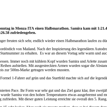
Sonntag in Monza
ITA
einen Halbmarathon. Samira kam mit 1:21.47 
:26.
58
zufriedengeben.
r freuten sich sehr, endlich wieder einen Halbmarathon laufen zu dü
nordöstlich von Mailand. Nach der Inspizierung des legendären Autodr
e Startnummer zu erhalten. Es war an diesem Vortag sehr warm und au
ssen. Immer noch mit kühlem Kopf wurden Samira und Arlette zusamme
n Reihen aufstellen. Mit ausgestreckten Armen wurden sogar die Abstand
e bis zur 500m-Marke getragen werden mussten.
e Formel 1-Fahrer auf grün und das Startfeld machte sich auf die legen
ionierten Pace. Ihr Form war sehr gut und das Ziel ganz klar, ihre zwei
urde Samira von den hohen Temperaturen etwas ausgebremst und musst
g zufrieden. Mit dieser guten Leistung erreichte sie overall den 5. Rang