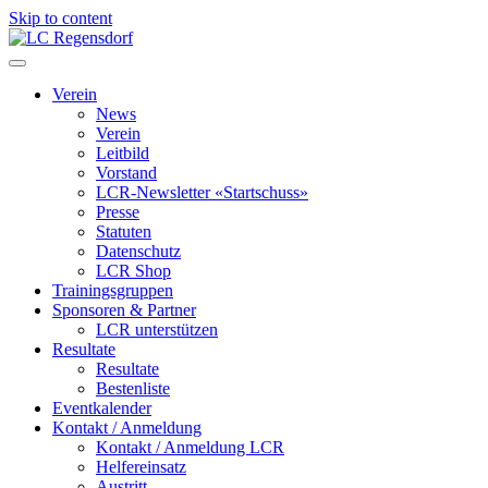
Skip to content
LC Regensdorf
Verein
News
Verein
Leitbild
Vorstand
LCR-Newsletter «Startschuss»
Presse
Statuten
Datenschutz
LCR Shop
Trainingsgruppen
Sponsoren & Partner
LCR unterstützen
Resultate
Resultate
Bestenliste
Eventkalender
Kontakt / Anmeldung
Kontakt / Anmeldung LCR
Helfereinsatz
Austritt