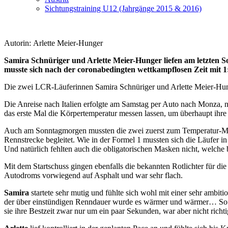
Sichtungstraining U12 (Jahrgänge 2015 & 2016)
Autorin: Arlette Meier-Hunger
Samira Schnüriger und Arlette Meier-Hunger liefen am letzten 
musste sich nach der
coronabedingten
wettkampflosen Zeit mit 1
Die zwei LCR-Läuferinnen Samira Schnüriger und Arlette Meier-Hunge
Die Anreise nach Italien erfolgte am Samstag per Auto nach Monza, 
das erste Mal die Körpertemperatur messen lassen, um überhaupt ihr
Auch am Sonntagmorgen mussten die zwei zuerst zum Temperatur-Me
Rennstrecke begleitet. Wie in der Formel 1 mussten sich die Läufer i
Und natürlich fehlten auch die obligatorischen Masken nicht, welch
Mit dem Startschuss gingen ebenfalls die bekannten Rotlichter für di
Autodroms vorwiegend auf Asphalt und war sehr flach.
Samir
a
startete sehr mutig und fühlte sich wohl mit einer sehr ambit
der über einstündigen Renndauer wurde es wärmer und wärmer… So w
sie ihre Bestzeit zwar nur um ein paar Sekunden, war aber nicht richti