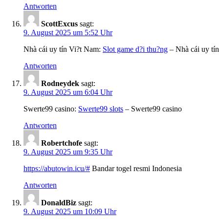
Antworten
ScottExcus
sagt:
9. August 2025 um 5:52 Uhr
Nhà cái uy tín Vi?t Nam:
Slot game d?i thu?ng
– Nhà cái uy tí
Antworten
Rodneydek
sagt:
9. August 2025 um 6:04 Uhr
Swerte99 casino:
Swerte99 slots
– Swerte99 casino
Antworten
Robertchofe
sagt:
9. August 2025 um 9:35 Uhr
https://abutowin.icu/#
Bandar togel resmi Indonesia
Antworten
DonaldBiz
sagt:
9. August 2025 um 10:09 Uhr