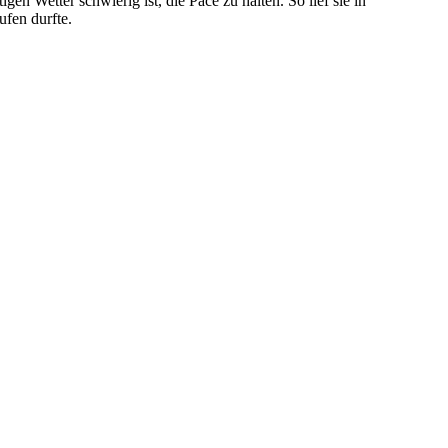
gen Wetter schwierig ist, die Pace zu halten. So lief sie in
aufen durfte.