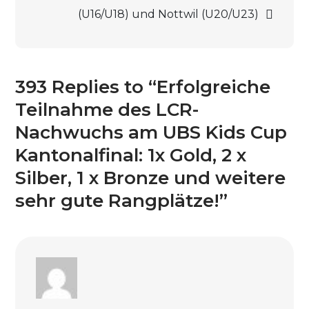
UBS
(U16/U18) und Nottwil (U20/U23)
Kids
Cup
Kantonalfinal:
1x
393 Replies to “Erfolgreiche
Gold,
Teilnahme des LCR-
2
Nachwuchs am UBS Kids Cup
x
Kantonalfinal: 1x Gold, 2 x
Silber,
Silber, 1 x Bronze und weitere
1
x
sehr gute Rangplätze!”
Bronze
und
weitere
sehr
gute