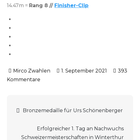
14.47m =
Rang 8 //
Finisher-Clip
1. September 2021
393
Kommentare
zu
Erfolgreiche
Teilnahme
des
Beitrags-
Bronzemedaille für Urs Schönenberger
LCR-
Nachwuchs
Navigation
Erfolgreicher 1. Tag an Nachwuchs
am
Schweizermeisterschaften in Winterthur