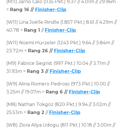
(M11) Jarno Calo (1135 Pkt.) 9.37 // 4.01m // 29.96m
=
Rang 16 //
Finisher-Clip
(W11) Lina Joëlle Rindle (1.857 Pkt.) 8.61 // 4.29m //
40.78 =
Rang 1
//
Finisher-Clip
(W11) Noemi Hürzeler (1243 Pkt.) 9.64 // 3.84m //
23.72m =
Rang 26 //
Finisher-Clip
(M9) Fabrice Siegrist (997 Pkt.) 10.04 // 3.71m //
31.93m =
Rang 3 //
Finisher-Clip
(W9) Alina Romero Pedroso (973 Pkt.) 10.00 //
3.25m // 19.07m =
Rang 6 //
Finisher-Clip
(M8) Nathan Tokgöz (820 Pkt.) 9.94 // 3.02m //
25.53m =
Rang 2
//
Finisher-Clip
(W8) Ziora Aliya Udogu (811 Pkt.) 10.18 // 3.00m //