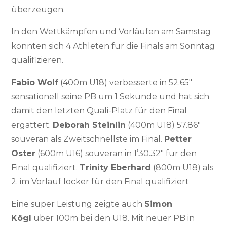
überzeugen.
In den Wettkämpfen und Vorläufen am Samstag
konnten sich 4 Athleten für die Finals am Sonntag
qualifizieren.
Fabio Wolf
(400m U18) verbesserte in 52.65″
sensationell seine PB um 1 Sekunde und hat sich
damit den letzten Quali-Platz für den Final
ergattert.
Deborah Steinlin
(400m U18) 57.86″
souverän als Zweitschnellste im Final.
Petter
Oster
(600m U16) souverän in 1’30.32″ für den
Final qualifiziert.
Trinity Eberhard
(800m U18) als
2. im Vorlauf locker für den Final qualifiziert
Eine super Leistung zeigte auch
Simon
Kögl
über 100m bei den U18. Mit neuer PB in