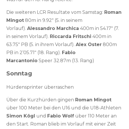
Die weiteren LCR Resultate vom Samstag:
Roman
Mingot
80m in 9.92″ (5. in seinem
Vorlauf).
Alessandro Marchica
400m in 54.17″ (7.
in seinem Vorlauf).
Riccarda Fritschi
400m in
63.75″ PB (5. in ihrem Vorlauf).
Alex Oster
800m
PB in 2’05.71″ (18. Rang).
Fabio
Marcantonio
Speer 32.87m (13. Rang)
Sonntag
Hürdensprinter überraschen
Über die Kurzhürden gingen
Roman Mingot
über 100 Meter bei den U16 und die U18-Athleten
Simon Kögl
und
Fabio Wolf
über 110 Meter an
den Start. Roman blieb im Vorlauf mit einer Zeit