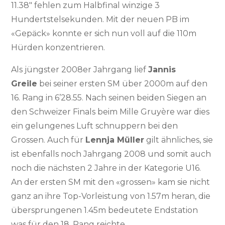
11.38″ fehlen zum Halbfinal winzige 3
Hundertstelsekunden. Mit der neuen PB im
«Gepäck» konnte er sich nun voll auf die 110m
Hürden konzentrieren.
Als jüngster 2008er Jahrgang lief
Jannis
Greile
bei seiner ersten SM über 2000m auf den
16. Rang in 6’28.55. Nach seinen beiden Siegen an
den Schweizer Finals beim Mille Gruyère war dies
ein gelungenes Luft schnuppern bei den
Grossen. Auch für
Lennja Müller
gilt ähnliches, sie
ist ebenfalls noch Jahrgang 2008 und somit auch
noch die nächsten 2 Jahre in der Kategorie U16.
An der ersten SM mit den «grossen» kam sie nicht
ganz an ihre Top-Vorleistung von 1.57m heran, die
übersprungenen 1.45m bedeutete Endstation
was für den 18. Rang reichte.