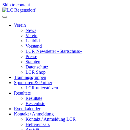
Skip to content
LC Regensdorf
Verein
News
Verein
Leitbild
Vorstand
LCR-Newsletter «Startschuss»
Presse
Statuten
Datenschutz
LCR Shop
Trainingsgruppen
Sponsoren & Partner
LCR unterstützen
Resultate
Resultate
Bestenliste
Eventkalender
Kontakt / Anmeldung
Kontakt / Anmeldung LCR
Helfereinsatz
Austritt