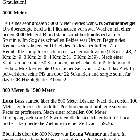
Gratulation!
5000 Meter
Teil eines sehr grossen 5000 Meter Feldes war
Urs Schönenberger
.
Urs überzeugte bereits in Pliezhausen vor zwei Wochen mit einer
neuen 3000 Meter-PB und stand somit hochmotiviert an der
Startlinie. Im Sog des schnellen Feldes war Urs zu Beginn des
Rennens stets im ersten Drittel des Feldes anzutreffen. Ab
Rennhälfte kämpfte er sich immer weiter nach vorne (1 Km: 2:48, 2
Km: 2:49, 3 Km: 2:48, 4 Km: 2:51, 5 Km: 2:39) . Nach einer
Schlussrunde unter 60 Sekunden, anpeitschendem Publikum und
Techno-Musik erreichte Urs in einer Zeit von 13:56.33 das Ziel. Er
pulverisierte seine PB um über 22 Sekunden und sorgte somit für
das LCR-Highlight des Abends!
800 Meter & 1500 Meter
Luca Bass
startete über die 800 Meter Distanz. Nach den ersten 100
Meter reihte er sich an dritter Position ein und probierte so vom
Pacer zu profitieren. Nach einer schnellen 600 Meter
Durchgangszeit von 1:26 wurden die letzten Meter hart für Luca
und er überquerte die Ziellinie in einer Zeit von 1:59.26.
Ebenfalls über die 800 Meter war
Leana Wanner
am Start. In
einem sehr dichten Feld war sie in diverse Positionskämpfe