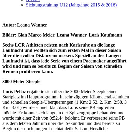
Sichtungstraining U12 (Jahrgänge 2015 & 2016)
Autor: Leana Wanner
Bilder: Gian Marco Meier, Leana Wanner, Loris Kaufmann
Sechs LCR Athleten reisten nach Karlsruhe an die lange
Laufnacht und wollten sich zum ersten Mal in dieser Saison
über die «vollen Distanzen» messen. Speziell an der Langen
Laufnacht ist, dass jede Serie von einem Pacemaker angeführt
wird und man so bereits zu Beginn der Saison von schnellen
Rennen profitieren kann.
3000 Meter Steeple
Loris Pellaz
ergatterte sich über die 3000 Meter Steeple einen
Startplatz im Hauptprogramm. In sehr zügigen Kilometerabschnitten
und schnellen Steeple-Überquerungen (1 Km: 2:52, 2. Km: 2:58, 3
Km: 3:01) wurde schnell klar, dass Loris seine PB angreifen
möchte. Er konnte sich lange in der Spitzengruppe behaupten und
wurde mit einer Zeit von 8:52.44 belohnt. Er verbesserte seine PB
aus dem letzten Jahr um über drei Sekunden und dies bereits zu
Beginn der noch jungen Leichtathletik Saison. Herzliche