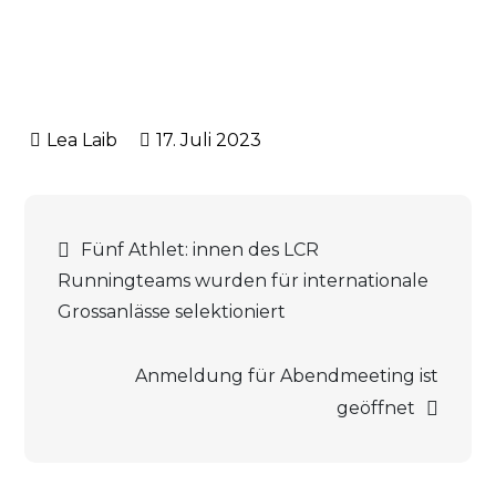
17. Juli 2023
Beitrags-
Fünf Athlet: innen des LCR
Runningteams wurden für internationale
Navigation
Grossanlässe selektioniert
Anmeldung für Abendmeeting ist
geöffnet