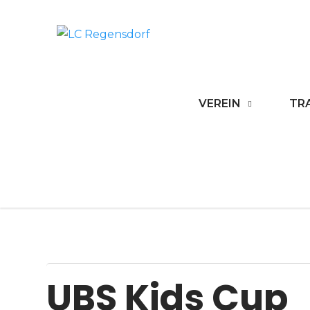
Skip
to
LC Regensdo
content
VEREIN
TR
UBS Kids Cup