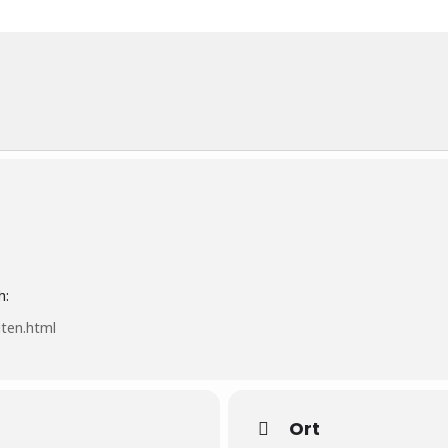
9
h:
iten.html
Ort