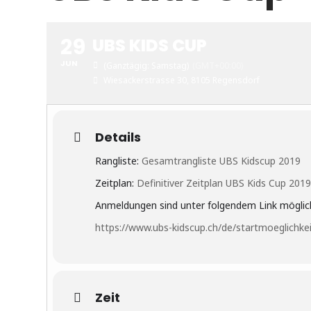
29
UBS KIDS CUP
JUN
(Ganztägig: Samstag)
(GMT+00:00)
Wiesackerstrasse 30, 8105 Regensdorf
Details
Rangliste:
Gesamtrangliste UBS Kidscup 2019
Zeitplan:
Definitiver Zeitplan UBS Kids Cup 201
Anmeldungen sind unter folgendem Link möglic
https://www.ubs-kidscup.ch/de/startmoeglichke
Zeit