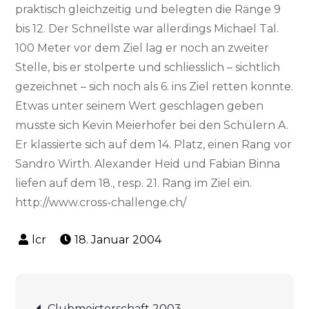
praktisch gleichzeitig und belegten die Ränge 9
bis 12. Der Schnellste war allerdings Michael Tal.
100 Meter vor dem Ziel lag er noch an zweiter
Stelle, bis er stolperte und schliesslich – sichtlich
gezeichnet – sich noch als 6. ins Ziel retten konnte.
Etwas unter seinem Wert geschlagen geben
musste sich Kevin Meierhofer bei den Schülern A.
Er klassierte sich auf dem 14. Platz, einen Rang vor
Sandro Wirth. Alexander Heid und Fabian Binna
liefen auf dem 18., resp. 21. Rang im Ziel ein.
http://www.cross-challenge.ch/
18. Januar 2004
Beitrags-
Clubmeisterschaft 2003