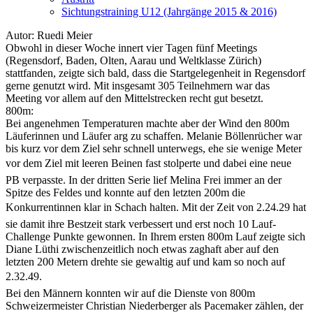
Sichtungstraining U12 (Jahrgänge 2015 & 2016)
Autor: Ruedi Meier
Obwohl in dieser Woche innert vier Tagen fünf Meetings
(Regensdorf, Baden, Olten, Aarau und Weltklasse Zürich)
stattfanden, zeigte sich bald, dass die Startgelegenheit in Regensdorf
gerne genutzt wird. Mit insgesamt 305 Teilnehmern war das
Meeting vor allem auf den Mittelstrecken recht gut besetzt.
800m:
Bei angenehmen Temperaturen machte aber der Wind den 800m
Läuferinnen und Läufer arg zu schaffen. Melanie Böllenrücher war
bis kurz vor dem Ziel sehr schnell unterwegs, ehe sie wenige Meter
vor dem Ziel mit leeren Beinen fast stolperte und dabei eine neue
PB verpasste. In der dritten Serie lief Melina Frei immer an der
Spitze des Feldes und konnte auf den letzten 200m die
Konkurrentinnen klar in Schach halten. Mit der Zeit von 2.24.29 hat
sie damit ihre Bestzeit stark verbessert und erst noch 10 Lauf-
Challenge Punkte gewonnen. In Ihrem ersten 800m Lauf zeigte sich
Diane Lüthi zwischenzeitlich noch etwas zaghaft aber auf den
letzten 200 Metern drehte sie gewaltig auf und kam so noch auf
2.32.49.
Bei den Männern konnten wir auf die Dienste von 800m
Schweizermeister Christian Niederberger als Pacemaker zählen, der