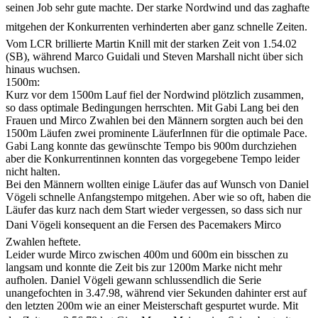
seinen Job sehr gute machte. Der starke Nordwind und das zaghafte
mitgehen der Konkurrenten verhinderten aber ganz schnelle Zeiten.
Vom LCR brillierte Martin Knill mit der starken Zeit von 1.54.02
(SB), während Marco Guidali und Steven Marshall nicht über sich
hinaus wuchsen.
1500m:
Kurz vor dem 1500m Lauf fiel der Nordwind plötzlich zusammen,
so dass optimale Bedingungen herrschten. Mit Gabi Lang bei den
Frauen und Mirco Zwahlen bei den Männern sorgten auch bei den
1500m Läufen zwei prominente LäuferInnen für die optimale Pace.
Gabi Lang konnte das gewünschte Tempo bis 900m durchziehen
aber die Konkurrentinnen konnten das vorgegebene Tempo leider
nicht halten.
Bei den Männern wollten einige Läufer das auf Wunsch von Daniel
Vögeli schnelle Anfangstempo mitgehen. Aber wie so oft, haben die
Läufer das kurz nach dem Start wieder vergessen, so dass sich nur
Dani Vögeli konsequent an die Fersen des Pacemakers Mirco
Zwahlen heftete.
Leider wurde Mirco zwischen 400m und 600m ein bisschen zu
langsam und konnte die Zeit bis zur 1200m Marke nicht mehr
aufholen. Daniel Vögeli gewann schlussendlich die Serie
unangefochten in 3.47.98, während vier Sekunden dahinter erst auf
den letzten 200m wie an einer Meisterschaft gespurtet wurde. Mit