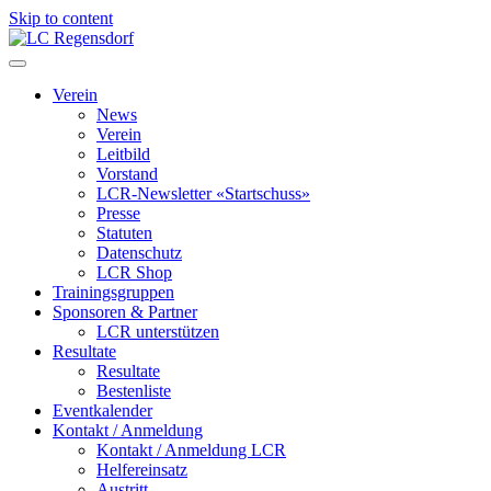
Skip to content
LC Regensdorf
Verein
News
Verein
Leitbild
Vorstand
LCR-Newsletter «Startschuss»
Presse
Statuten
Datenschutz
LCR Shop
Trainingsgruppen
Sponsoren & Partner
LCR unterstützen
Resultate
Resultate
Bestenliste
Eventkalender
Kontakt / Anmeldung
Kontakt / Anmeldung LCR
Helfereinsatz
Austritt