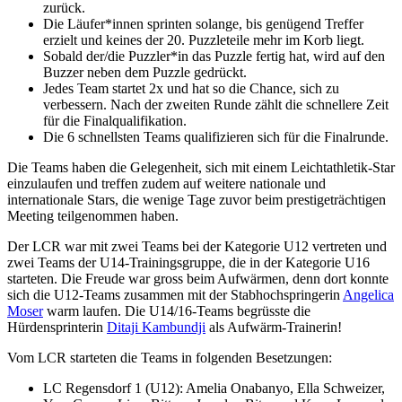
zurück.
Die Läufer*innen sprinten solange, bis genügend Treffer
erzielt und keines der 20. Puzzleteile mehr im Korb liegt.
Sobald der/die Puzzler*in das Puzzle fertig hat, wird auf den
Buzzer neben dem Puzzle gedrückt.
Jedes Team startet 2x und hat so die Chance, sich zu
verbessern. Nach der zweiten Runde zählt die schnellere Zeit
für die Finalqualifikation.
Die 6 schnellsten Teams qualifizieren sich für die Finalrunde.
Die Teams haben die Gelegenheit, sich mit einem Leichtathletik-Star
einzulaufen und treffen zudem auf weitere nationale und
internationale Stars, die wenige Tage zuvor beim prestigeträchtigen
Meeting teilgenommen haben.
Der LCR war mit zwei Teams bei der Kategorie U12 vertreten und
zwei Teams der U14-Trainingsgruppe, die in der Kategorie U16
starteten. Die Freude war gross beim Aufwärmen, denn dort konnte
sich die U12-Teams zusammen mit der Stabhochspringerin
Angelica
Moser
warm laufen. Die U14/16-Teams begrüsste die
Hürdensprinterin
Ditaji Kambundji
als Aufwärm-Trainerin!
Vom LCR starteten die Teams in folgenden Besetzungen:
LC Regensdorf 1 (U12): Amelia Onabanyo, Ella Schweizer,