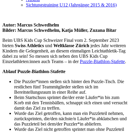
Sichtungstraining U12 (Jahrgänge 2015 & 2016)
Autor: Marcus Schwedhelm
Bilder: Marcus Schwedhelm, Katja Müller, Zuzana Bitar
Beim UBS Kids Cup Schweizer Final vom 2. September 2023
bieten
Swiss Athletics
und
Weltklasse Zürich
jedes Jahr weiteren
Kindern die Gelegenheit, an diesem einmaligen Leichtathletik-Tag
dabei zu sein! So messen sich neben den UBS Kids Cup
Einzelathleten:innen auch Teams – in der
Puzzle-Biathlon-Stafette
.
Ablauf Puzzle-Biathlon-Stafette
Die Puzzler*innen stellen sich hinter den Puzzle-Tisch. Die
restlichen fünf Teammitglieder stellen sich im
Bereitstellungsraum in einer Reihe auf.
Beim Startschuss sprintet die/der erste Läufer*in bis zum
Korb mit den Tennisbällen, schnappt sich einen und versucht
damit das Ziel zu treffen.
Wurde das Ziel getroffen, kann man ein Puzzleteil nehmen,
zurücksprinten, die/den nächste/n Läufer*in abklatschen und
das Puzzleteil bei dem/der Puzzler*in abliefern.
Wurde das Ziel nicht getroffen sprintet man ohne Puzzleteil