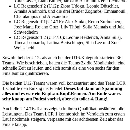
Yara Gasser, Liam Bittner, Jaroslav Bitar und Keon Leonardo
LC Regensdorf 2 (U12): Ziora Udogu, Leonie Dütschler,
Amalia Andinolfi, und die drei Brüder Zografos- Emmanouil,
Charalampos und Alexandros
LC Regensdorf 1(U14/16): Alex Sinko, Remo Zurbuchen,
José Maria Rojano Cruz, Lily Thöni, Sofia Mamais und Jula
Schwedhelm
LC Regensdorf 2 (U14/16): Leonie Heiderich, Anila Sulaj,
Timea Leonardo, Ladina Bertschinger, Shia Lee und Zoe
Wollscheid
Sowohl bei der U12- als auch bei der U16-Kategorie starteten 36
Teams. Wie beschrieben, hatten die Teams 2x die Möglichkeit, eine
schnelle Zeit zu laufen und sich somit als eine von sechs für den
Finallauf zu qualifizieren.
Die beiden U12-Teams waren voll konzentriert und das Team LCR
1 schaffte den Einzug ins Finale!
Dieses bot dann an Spannung
alles und es war ein Kopf-an-Kopf-Rennen. Am Ende war es
sehr knapp am Podest vorbei, aber ein toller 4. Rang!
Auch die U14/16-Teams zeigten in ihren Qualifikationsläufen tolle
Leistungen
.
Das Team LCR 1 konnte sich im Vergleich zum ersten
Lauf nochmals steigern, verpasste mit der achtbesten Zeit aber das
Finale knapp.