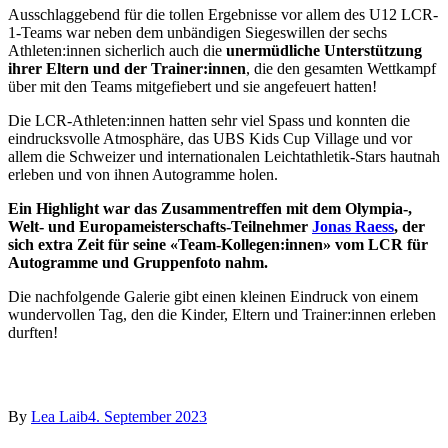
Ausschlaggebend für die tollen Ergebnisse vor allem des U12 LCR-
1-Teams war neben dem unbändigen Siegeswillen der sechs
Athleten:innen sicherlich auch die
unermüdliche Unterstützung
ihrer Eltern und der Trainer:innen
, die den gesamten Wettkampf
über mit den Teams mitgefiebert und sie angefeuert hatten!
Die LCR-Athleten:innen hatten sehr viel Spass und konnten die
eindrucksvolle Atmosphäre, das UBS Kids Cup Village und vor
allem die Schweizer und internationalen Leichtathletik-Stars hautnah
erleben und von ihnen Autogramme holen.
Ein Highlight war das Zusammentreffen mit dem Olympia-,
Welt- und Europameisterschafts-Teilnehmer
Jonas Raess
, der
sich extra Zeit für seine «Team-Kollegen:innen» vom LCR für
Autogramme und Gruppenfoto nahm.
Die nachfolgende Galerie gibt einen kleinen Eindruck von einem
wundervollen Tag, den die Kinder, Eltern und Trainer:innen erleben
durften!
By
Lea Laib
4. September 2023