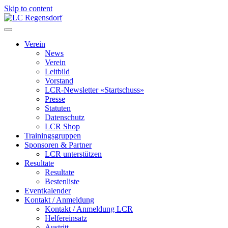
Skip to content
LC Regensdorf
Verein
News
Verein
Leitbild
Vorstand
LCR-Newsletter «Startschuss»
Presse
Statuten
Datenschutz
LCR Shop
Trainingsgruppen
Sponsoren & Partner
LCR unterstützen
Resultate
Resultate
Bestenliste
Eventkalender
Kontakt / Anmeldung
Kontakt / Anmeldung LCR
Helfereinsatz
Austritt