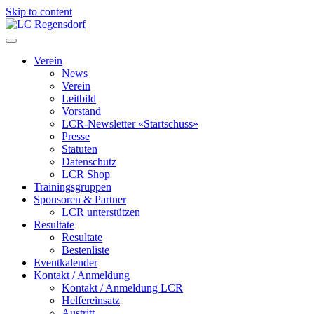
Skip to content
LC Regensdorf
Verein
News
Verein
Leitbild
Vorstand
LCR-Newsletter «Startschuss»
Presse
Statuten
Datenschutz
LCR Shop
Trainingsgruppen
Sponsoren & Partner
LCR unterstützen
Resultate
Resultate
Bestenliste
Eventkalender
Kontakt / Anmeldung
Kontakt / Anmeldung LCR
Helfereinsatz
Austritt