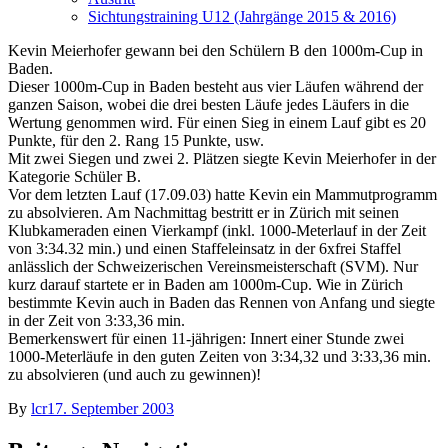
Sichtungstraining U12 (Jahrgänge 2015 & 2016)
Kevin Meierhofer gewann bei den Schülern B den 1000m-Cup in
Baden.
Dieser 1000m-Cup in Baden besteht aus vier Läufen während der
ganzen Saison, wobei die drei besten Läufe jedes Läufers in die
Wertung genommen wird. Für einen Sieg in einem Lauf gibt es 20
Punkte, für den 2. Rang 15 Punkte, usw.
Mit zwei Siegen und zwei 2. Plätzen siegte Kevin Meierhofer in der
Kategorie Schüler B.
Vor dem letzten Lauf (17.09.03) hatte Kevin ein Mammutprogramm
zu absolvieren. Am Nachmittag bestritt er in Zürich mit seinen
Klubkameraden einen Vierkampf (inkl. 1000-Meterlauf in der Zeit
von 3:34.32 min.) und einen Staffeleinsatz in der 6xfrei Staffel
anlässlich der Schweizerischen Vereinsmeisterschaft (SVM). Nur
kurz darauf startete er in Baden am 1000m-Cup. Wie in Zürich
bestimmte Kevin auch in Baden das Rennen von Anfang und siegte
in der Zeit von 3:33,36 min.
Bemerkenswert für einen 11-jährigen: Innert einer Stunde zwei
1000-Meterläufe in den guten Zeiten von 3:34,32 und 3:33,36 min.
zu absolvieren (und auch zu gewinnen)!
By
lcr
17. September 2003