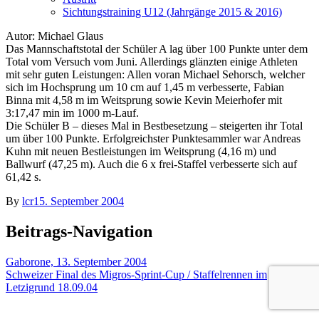
Sichtungstraining U12 (Jahrgänge 2015 & 2016)
Autor: Michael Glaus
Das Mannschaftstotal der Schüler A lag über 100 Punkte unter dem
Total vom Versuch vom Juni. Allerdings glänzten einige Athleten
mit sehr guten Leistungen: Allen voran Michael Sehorsch, welcher
sich im Hochsprung um 10 cm auf 1,45 m verbesserte, Fabian
Binna mit 4,58 m im Weitsprung sowie Kevin Meierhofer mit
3:17,47 min im 1000 m-Lauf.
Die Schüler B – dieses Mal in Bestbesetzung – steigerten ihr Total
um über 100 Punkte. Erfolgreichster Punktesammler war Andreas
Kuhn mit neuen Bestleistungen im Weitsprung (4,16 m) und
Ballwurf (47,25 m). Auch die 6 x frei-Staffel verbesserte sich auf
61,42 s.
By
lcr
15. September 2004
Beitrags-Navigation
Gaborone, 13. September 2004
Schweizer Final des Migros-Sprint-Cup / Staffelrennen im
Letzigrund 18.09.04