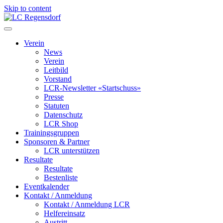
Skip to content
LC Regensdorf
Verein
News
Verein
Leitbild
Vorstand
LCR-Newsletter «Startschuss»
Presse
Statuten
Datenschutz
LCR Shop
Trainingsgruppen
Sponsoren & Partner
LCR unterstützen
Resultate
Resultate
Bestenliste
Eventkalender
Kontakt / Anmeldung
Kontakt / Anmeldung LCR
Helfereinsatz
Austritt