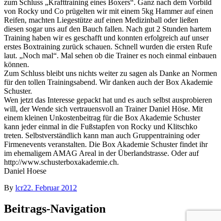
zum Schluss „Krafttraining eines Boxers“. Ganz nach dem Vorbild
von Rocky und Co prügelten wir mit einem 5kg Hammer auf einen
Reifen, machten Liegestütze auf einen Medizinball oder ließen
diesen sogar uns auf den Bauch fallen. Nach gut 2 Stunden hartem
Training haben wir es geschafft und konnten erfolgreich auf unser
erstes Boxtraining zurück schauen. Schnell wurden die ersten Rufe
laut. „Noch mal“. Mal sehen ob die Trainer es noch einmal einbauen
können.
Zum Schluss bleibt uns nichts weiter zu sagen als Danke an Normen
für den tollen Trainingsabend. Wir danken auch der Box Akademie
Schuster.
Wen jetzt das Interesse gepackt hat und es auch selbst ausprobieren
will, der Wende sich vertrauensvoll an Trainer Daniel Höse. Mit
einem kleinen Unkostenbeitrag für die Box Akademie Schuster
kann jeder einmal in die Fußstapfen von Rocky und Klitschko
treten. Selbstverständlich kann man auch Gruppentraining oder
Firmenevents veranstalten. Die Box Akademie Schuster findet ihr
im ehemaligem AMAG Areal in der Überlandstrasse. Oder auf
http://www.schusterboxakademie.ch.
Daniel Hoese
By
lcr
22. Februar 2012
Beitrags-Navigation