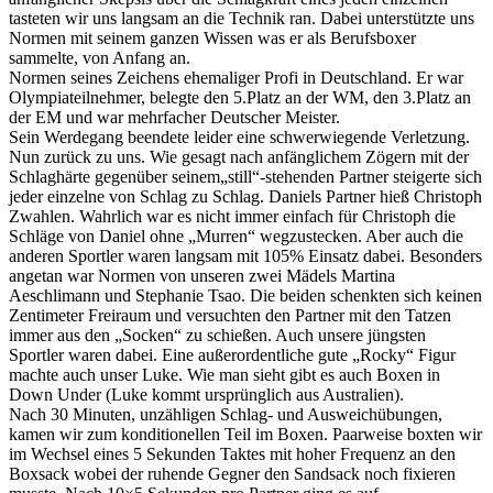
tasteten wir uns langsam an die Technik ran. Dabei unterstützte uns
Normen mit seinem ganzen Wissen was er als Berufsboxer
sammelte, von Anfang an.
Normen seines Zeichens ehemaliger Profi in Deutschland. Er war
Olympiateilnehmer, belegte den 5.Platz an der WM, den 3.Platz an
der EM und war mehrfacher Deutscher Meister.
Sein Werdegang beendete leider eine schwerwiegende Verletzung.
Nun zurück zu uns. Wie gesagt nach anfänglichem Zögern mit der
Schlaghärte gegenüber seinem„still“-stehenden Partner steigerte sich
jeder einzelne von Schlag zu Schlag. Daniels Partner hieß Christoph
Zwahlen. Wahrlich war es nicht immer einfach für Christoph die
Schläge von Daniel ohne „Murren“ wegzustecken. Aber auch die
anderen Sportler waren langsam mit 105% Einsatz dabei. Besonders
angetan war Normen von unseren zwei Mädels Martina
Aeschlimann und Stephanie Tsao. Die beiden schenkten sich keinen
Zentimeter Freiraum und versuchten den Partner mit den Tatzen
immer aus den „Socken“ zu schießen. Auch unsere jüngsten
Sportler waren dabei. Eine außerordentliche gute „Rocky“ Figur
machte auch unser Luke. Wie man sieht gibt es auch Boxen in
Down Under (Luke kommt ursprünglich aus Australien).
Nach 30 Minuten, unzähligen Schlag- und Ausweichübungen,
kamen wir zum konditionellen Teil im Boxen. Paarweise boxten wir
im Wechsel eines 5 Sekunden Taktes mit hoher Frequenz an den
Boxsack wobei der ruhende Gegner den Sandsack noch fixieren