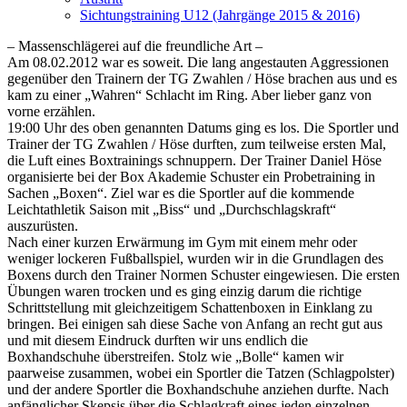
Sichtungstraining U12 (Jahrgänge 2015 & 2016)
– Massenschlägerei auf die freundliche Art –
Am 08.02.2012 war es soweit. Die lang angestauten Aggressionen
gegenüber den Trainern der TG Zwahlen / Höse brachen aus und es
kam zu einer „Wahren“ Schlacht im Ring. Aber lieber ganz von
vorne erzählen.
19:00 Uhr des oben genannten Datums ging es los. Die Sportler und
Trainer der TG Zwahlen / Höse durften, zum teilweise ersten Mal,
die Luft eines Boxtrainings schnuppern. Der Trainer Daniel Höse
organisierte bei der Box Akademie Schuster ein Probetraining in
Sachen „Boxen“. Ziel war es die Sportler auf die kommende
Leichtathletik Saison mit „Biss“ und „Durchschlagskraft“
auszurüsten.
Nach einer kurzen Erwärmung im Gym mit einem mehr oder
weniger lockeren Fußballspiel, wurden wir in die Grundlagen des
Boxens durch den Trainer Normen Schuster eingewiesen. Die ersten
Übungen waren trocken und es ging einzig darum die richtige
Schrittstellung mit gleichzeitigem Schattenboxen in Einklang zu
bringen. Bei einigen sah diese Sache von Anfang an recht gut aus
und mit diesem Eindruck durften wir uns endlich die
Boxhandschuhe überstreifen. Stolz wie „Bolle“ kamen wir
paarweise zusammen, wobei ein Sportler die Tatzen (Schlagpolster)
und der andere Sportler die Boxhandschuhe anziehen durfte. Nach
anfänglicher Skepsis über die Schlagkraft eines jeden einzelnen