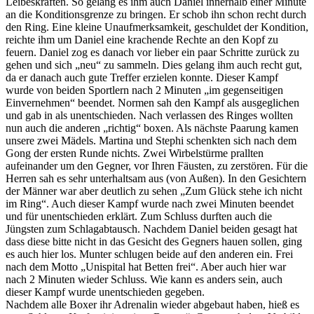
Leibeskräften. So gelang es ihm auch Daniel innerhalb einer Minute
an die Konditionsgrenze zu bringen. Er schob ihn schon recht durch
den Ring. Eine kleine Unaufmerksamkeit, geschuldet der Kondition,
reichte ihm um Daniel eine krachende Rechte an den Kopf zu
feuern. Daniel zog es danach vor lieber ein paar Schritte zurück zu
gehen und sich „neu“ zu sammeln. Dies gelang ihm auch recht gut,
da er danach auch gute Treffer erzielen konnte. Dieser Kampf
wurde von beiden Sportlern nach 2 Minuten „im gegenseitigen
Einvernehmen“ beendet. Normen sah den Kampf als ausgeglichen
und gab in als unentschieden. Nach verlassen des Ringes wollten
nun auch die anderen „richtig“ boxen. Als nächste Paarung kamen
unsere zwei Mädels. Martina und Stephi schenkten sich nach dem
Gong der ersten Runde nichts. Zwei Wirbelstürme prallten
aufeinander um den Gegner, vor Ihren Fäusten, zu zerstören. Für die
Herren sah es sehr unterhaltsam aus (von Außen). In den Gesichtern
der Männer war aber deutlich zu sehen „Zum Glück stehe ich nicht
im Ring“. Auch dieser Kampf wurde nach zwei Minuten beendet
und für unentschieden erklärt. Zum Schluss durften auch die
Jüngsten zum Schlagabtausch. Nachdem Daniel beiden gesagt hat
dass diese bitte nicht in das Gesicht des Gegners hauen sollen, ging
es auch hier los. Munter schlugen beide auf den anderen ein. Frei
nach dem Motto „Unispital hat Betten frei“. Aber auch hier war
nach 2 Minuten wieder Schluss. Wie kann es anders sein, auch
dieser Kampf wurde unentschieden gegeben.
Nachdem alle Boxer ihr Adrenalin wieder abgebaut haben, hieß es