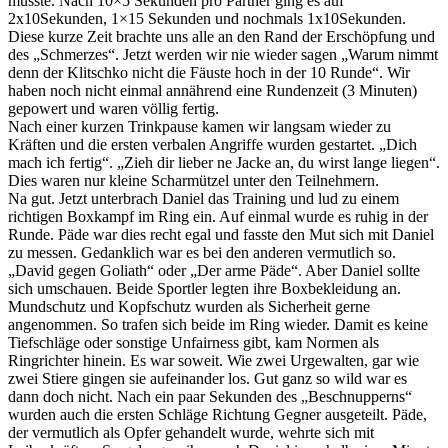
musste. Nach 10×5 Sekunden pro Partner ging es auf
2x10Sekunden, 1×15 Sekunden und nochmals 1x10Sekunden.
Diese kurze Zeit brachte uns alle an den Rand der Erschöpfung und
des „Schmerzes“. Jetzt werden wir nie wieder sagen „Warum nimmt
denn der Klitschko nicht die Fäuste hoch in der 10 Runde“. Wir
haben noch nicht einmal annährend eine Rundenzeit (3 Minuten)
gepowert und waren völlig fertig.
Nach einer kurzen Trinkpause kamen wir langsam wieder zu
Kräften und die ersten verbalen Angriffe wurden gestartet. „Dich
mach ich fertig“. „Zieh dir lieber ne Jacke an, du wirst lange liegen“.
Dies waren nur kleine Scharmützel unter den Teilnehmern.
Na gut. Jetzt unterbrach Daniel das Training und lud zu einem
richtigen Boxkampf im Ring ein. Auf einmal wurde es ruhig in der
Runde. Päde war dies recht egal und fasste den Mut sich mit Daniel
zu messen. Gedanklich war es bei den anderen vermutlich so.
„David gegen Goliath“ oder „Der arme Päde“. Aber Daniel sollte
sich umschauen. Beide Sportler legten ihre Boxbekleidung an.
Mundschutz und Kopfschutz wurden als Sicherheit gerne
angenommen. So trafen sich beide im Ring wieder. Damit es keine
Tiefschläge oder sonstige Unfairness gibt, kam Normen als
Ringrichter hinein. Es war soweit. Wie zwei Urgewalten, gar wie
zwei Stiere gingen sie aufeinander los. Gut ganz so wild war es
dann doch nicht. Nach ein paar Sekunden des „Beschnupperns“
wurden auch die ersten Schläge Richtung Gegner ausgeteilt. Päde,
der vermutlich als Opfer gehandelt wurde, wehrte sich mit