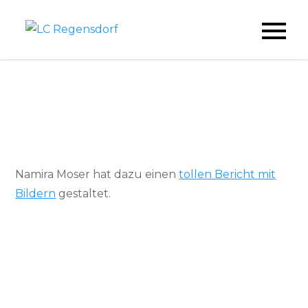
Skip
to
LC Regensdorf
content
Namira Moser hat dazu einen
tollen Bericht mit
Bildern
gestaltet.