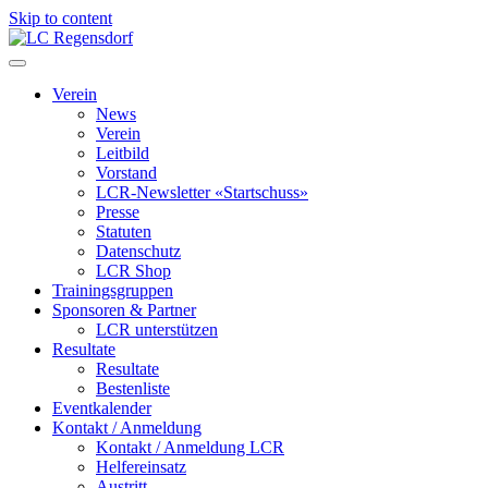
Skip to content
LC Regensdorf
Verein
News
Verein
Leitbild
Vorstand
LCR-Newsletter «Startschuss»
Presse
Statuten
Datenschutz
LCR Shop
Trainingsgruppen
Sponsoren & Partner
LCR unterstützen
Resultate
Resultate
Bestenliste
Eventkalender
Kontakt / Anmeldung
Kontakt / Anmeldung LCR
Helfereinsatz
Austritt