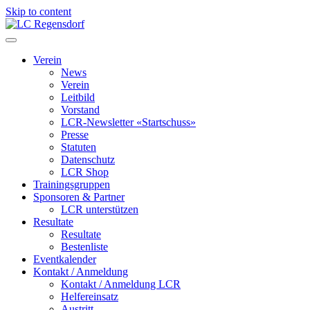
Skip to content
LC Regensdorf
Verein
News
Verein
Leitbild
Vorstand
LCR-Newsletter «Startschuss»
Presse
Statuten
Datenschutz
LCR Shop
Trainingsgruppen
Sponsoren & Partner
LCR unterstützen
Resultate
Resultate
Bestenliste
Eventkalender
Kontakt / Anmeldung
Kontakt / Anmeldung LCR
Helfereinsatz
Austritt