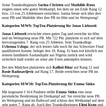
Seine Teamkolleginnen
Sarina Christen
und
Mathilde Roux
zeigten einen sehr guten Wettkampf, bei dem sie am Ende Rang 12
bzw. 13 von 25 Athletinnen erreichten. Sarina freute sich über drei
neue PB und Mathilde über ihre PB im 60m und im Weitsprung!
Kategorien M/W9: TopTen-Platzierung für Jonas Liebezeit
Jonas Liebezeit
erwischte einen guten Tag und erreichte im 60m
und im Weitsprung neue PB. Mit 722 Pkt. platzierte er sich auf dem
hervorragenden 7. Rang von 25 Athleten. Sein Teamkollege
Uchenna Udogu
, der sich letztes Jahr noch für das Schweizer Final
qualifizieren konnte, belegte den 18. Rang. Er kam erst kürzlich aus
seinem familiären Auslandsjahr aus Nigeria zurück und wird
sicherlich bald wieder an seine alte Form anknüpfen können.
Bei den Mädchen platzierten sich
Kallisti Bitar
auf Rang 12 und
Rosie Radosavljevic
auf Rang 17. Beide erreichten neue PB im
Weitsprung.
Kategorien M/W10: TopTen-Platzierung für Emma Sinko
Mit insgesamt 1’414 Punkten stellte
Emma Sinko
eine neue
persönliche Bestleistung im Dreikampf auf. Sie erreichte neue PB
im Weitsprung und im Ballwurf und schloss den Wettkampf auf dem
sehr guten 7. Rang ab. Auch ihre Teamkolleginnen
Eléni Kron
und