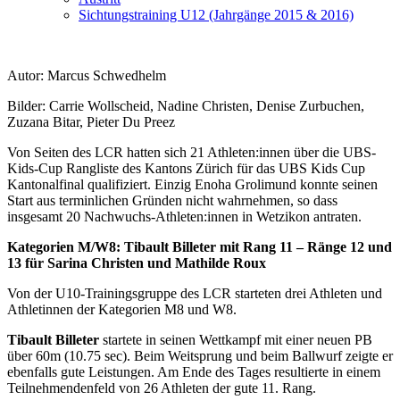
Sichtungstraining U12 (Jahrgänge 2015 & 2016)
Autor: Marcus Schwedhelm
Bilder: Carrie Wollscheid, Nadine Christen, Denise Zurbuchen,
Zuzana Bitar, Pieter Du Preez
Von Seiten des LCR hatten sich 21 Athleten:innen über die UBS-
Kids-Cup Rangliste des Kantons Zürich für das UBS Kids Cup
Kantonalfinal qualifiziert. Einzig Enoha Grolimund konnte seinen
Start aus terminlichen Gründen nicht wahrnehmen, so dass
insgesamt 20 Nachwuchs-Athleten:innen in Wetzikon antraten.
Kategorien M/W8: Tibault Billeter mit Rang 11 – Ränge 12 und
13 für Sarina Christen und Mathilde Roux
Von der U10-Trainingsgruppe des LCR starteten drei Athleten und
Athletinnen der Kategorien M8 und W8.
Tibault Billeter
startete in seinen Wettkampf mit einer neuen PB
über 60m (10.75 sec). Beim Weitsprung und beim Ballwurf zeigte er
ebenfalls gute Leistungen. Am Ende des Tages resultierte in einem
Teilnehmendenfeld von 26 Athleten der gute 11. Rang.