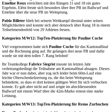
Emeline Roux
erreichten mit den Rängen 11 und 18 ein gutes
Ergebnis. Eléni freute sich besonders über ihre PB im Ballwurf und
Emeline über die neue PB im Weitsprung.
Pablo Billeter
blieb bei seinem Wettkampf diesmal unter seinen
Möglichkeiten und konnte sich aber dennoch über Rang 18 in einem
Teilnehmendenfeld von 29 Athleten freuen.
Kategorien M/W12: TopTen-Platzierung für Pauline Cuche
Viel vorgenommen hatte sich
Pauline Cuche
für das Kantonalfinal
und die Rechnung ging auf. Ihr gelangen drei neue PB und dafür
wurde sie mit dem tollen 7. Rang belohnt!
Ihr Teamkollege
Fabrice Siegrist
musste im letzten Jahr
verletzungsbedingt die Teilnahme am Kantonalfinal absagen. Dieses
Jahr war er nun dabei, aber zog sich leider beim 60m-Lauf eine
leichte Oberschenkelzerrung zu, die ihn beim Weitsprung
behinderte, so dass er dort keinen gültigen Wert für sich verbuchen
konnte. Er gab aber nicht auf und zeigte im abschliessenden
Ballwurf mit einem Wurf über die 42m-Marke erneut eine starke
Leistung.
Kategorien M/W13: TopTen-Platzierung für Remo Zurbuchen