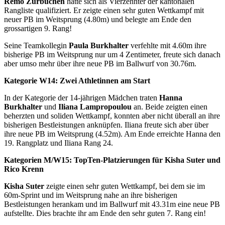
Remo Zurbuchen
hatte sich als Vierzehnter der kantonalen
Rangliste qualifiziert. Er zeigte einen sehr guten Wettkampf mit
neuer PB im Weitsprung (4.80m) und belegte am Ende den
grossartigen 9. Rang!
Seine Teamkollegin
Paula Burkhalter
verfehlte mit 4.60m ihre
bisherige PB im Weitsprung nur um 4 Zentimeter, freute sich danach
aber umso mehr über ihre neue PB im Ballwurf von 30.76m.
Kategorie W14: Zwei Athletinnen am Start
In der Kategorie der 14-jährigen Mädchen traten
Hanna
Burkhalter
und
Iliana Lampropoulou
an. Beide zeigten einen
beherzten und soliden Wettkampf, konnten aber nicht überall an ihre
bisherigen Bestleistungen anknüpfen. Iliana freute sich aber über
ihre neue PB im Weitsprung (4.52m). Am Ende erreichte Hanna den
19. Rangplatz und Iliana Rang 24.
Kategorien M/W15: TopTen-Platzierungen für Kisha Suter und
Rico Krenn
Kisha Suter
zeigte einen sehr guten Wettkampf, bei dem sie im
60m-Sprint und im Weitsprung nahe an ihre bisherigen
Bestleistungen herankam und im Ballwurf mit 43.31m eine neue PB
aufstellte. Dies brachte ihr am Ende den sehr guten 7. Rang ein!