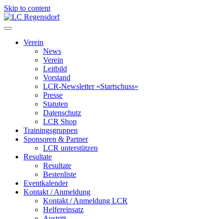
Skip to content
LC Regensdorf
Verein
News
Verein
Leitbild
Vorstand
LCR-Newsletter «Startschuss»
Presse
Statuten
Datenschutz
LCR Shop
Trainingsgruppen
Sponsoren & Partner
LCR unterstützen
Resultate
Resultate
Bestenliste
Eventkalender
Kontakt / Anmeldung
Kontakt / Anmeldung LCR
Helfereinsatz
Austritt