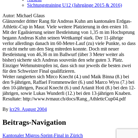
Sichtungstraining U12 (Jahrgänge 2015 & 2016)
Autor: Michael Glaus
Glänzender dritter Rang für Andreas Kuhn am kantonalen Erdgas-
Athletic-Cup in Maur. Viele weitere Platzierung in den ersten 10.
Mit der Egalisierung seiner Bestleistung von 1,35 m im Hochsprung
begann Andreas Kuhn seinen Wettkampf stark. Der 11-jährige
verlor allerdings danach im 60-Meter-Lauf (zu) viele Punkte, so dass
er nicht mehr um den Sieg mitreden konnte. Doch mit neuer
Bestleistung von 46,36 m im Ballwurf (über 3 Meter weiter als
bisher) sicherte sich Andreas souverän den sehr guten 3. Platz.
Einziger Wehmutstropfen ist, dass sich nur jeweils die besten zwei
für den Schweizer Final qualifizieren.
Weiter rangierten sich Mirco Knecht (4.) und Maik Binna (8.) bei
den 9-jährigen, Raffael Frommenwiler (6.) und Marco Wyss (7.) bei
den 10-jährigen, Pascal Knecht (6.) und Arianit Hoti (8.) bei den 12-
jährigen, sowie Lukas Wunderli (12.) bei den 13-jährigen Knaben.
Resultate: http://www.tvmaur.ch/docs/Rang_AthleticCup04.pdf
By
lcr
29. August 2004
Beitrags-Navigation
Kantonaler Migros-Sprint-Final in Zürich