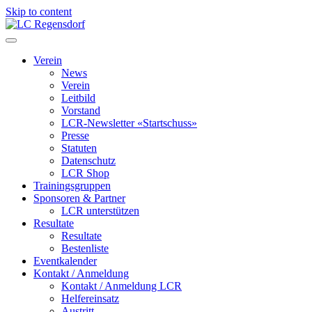
Skip to content
LC Regensdorf
Verein
News
Verein
Leitbild
Vorstand
LCR-Newsletter «Startschuss»
Presse
Statuten
Datenschutz
LCR Shop
Trainingsgruppen
Sponsoren & Partner
LCR unterstützen
Resultate
Resultate
Bestenliste
Eventkalender
Kontakt / Anmeldung
Kontakt / Anmeldung LCR
Helfereinsatz
Austritt