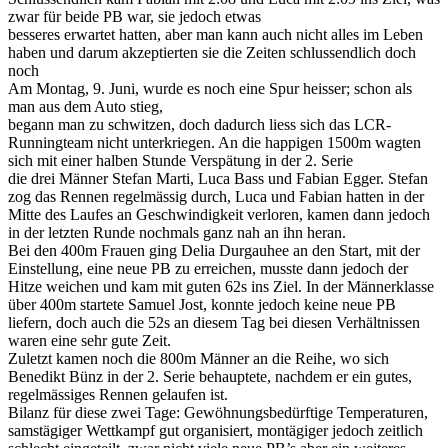
zwar für beide PB war, sie jedoch etwas
besseres erwartet hatten, aber man kann auch nicht alles im Leben
haben und darum akzeptierten sie die Zeiten schlussendlich doch
noch
Am Montag, 9. Juni, wurde es noch eine Spur heisser; schon als
man aus dem Auto stieg,
begann man zu schwitzen, doch dadurch liess sich das LCR-
Runningteam nicht unterkriegen. An die happigen 1500m wagten
sich mit einer halben Stunde Verspätung in der 2. Serie
die drei Männer Stefan Marti, Luca Bass und Fabian Egger. Stefan
zog das Rennen regelmässig durch, Luca und Fabian hatten in der
Mitte des Laufes an Geschwindigkeit verloren, kamen dann jedoch
in der letzten Runde nochmals ganz nah an ihn heran.
Bei den 400m Frauen ging Delia Durgauhee an den Start, mit der
Einstellung, eine neue PB zu erreichen, musste dann jedoch der
Hitze weichen und kam mit guten 62s ins Ziel. In der Männerklasse
über 400m startete Samuel Jost, konnte jedoch keine neue PB
liefern, doch auch die 52s an diesem Tag bei diesen Verhältnissen
waren eine sehr gute Zeit.
Zuletzt kamen noch die 800m Männer an die Reihe, wo sich
Benedikt Bünz in der 2. Serie behauptete, nachdem er ein gutes,
regelmässiges Rennen gelaufen ist.
Bilanz für diese zwei Tage: Gewöhnungsbedürftige Temperaturen,
samstägiger Wettkampf gut organisiert, montägiger jedoch zeitlich