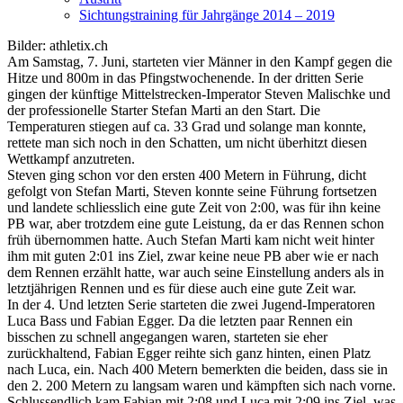
Sichtungstraining für Jahrgänge 2014 – 2019
Bilder: athletix.ch
Am Samstag, 7. Juni, starteten vier Männer in den Kampf gegen die
Hitze und 800m in das Pfingstwochenende. In der dritten Serie
gingen der künftige Mittelstrecken-Imperator Steven Malischke und
der professionelle Starter Stefan Marti an den Start. Die
Temperaturen stiegen auf ca. 33 Grad und solange man konnte,
rettete man sich noch in den Schatten, um nicht überhitzt diesen
Wettkampf anzutreten.
Steven ging schon vor den ersten 400 Metern in Führung, dicht
gefolgt von Stefan Marti, Steven konnte seine Führung fortsetzen
und landete schliesslich eine gute Zeit von 2:00, was für ihn keine
PB war, aber trotzdem eine gute Leistung, da er das Rennen schon
früh übernommen hatte. Auch Stefan Marti kam nicht weit hinter
ihm mit guten 2:01 ins Ziel, zwar keine neue PB aber wie er nach
dem Rennen erzählt hatte, war auch seine Einstellung anders als in
letztjährigen Rennen und es für diese auch eine gute Zeit war.
In der 4. Und letzten Serie starteten die zwei Jugend-Imperatoren
Luca Bass und Fabian Egger. Da die letzten paar Rennen ein
bisschen zu schnell angegangen waren, starteten sie eher
zurückhaltend, Fabian Egger reihte sich ganz hinten, einen Platz
nach Luca, ein. Nach 400 Metern bemerkten die beiden, dass sie in
den 2. 200 Metern zu langsam waren und kämpften sich nach vorne.
Schlussendlich kam Fabian mit 2:08 und Luca mit 2:09 ins Ziel, was