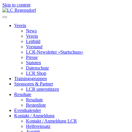
Skip to content
LC Regensdorf
Verein
News
Verein
Leitbild
Vorstand
LCR-Newsletter «Startschuss»
Presse
Statuten
Datenschutz
LCR Shop
Trainingsgruppen
Sponsoren & Partner
LCR unterstützen
Resultate
Resultate
Bestenliste
Eventkalender
Kontakt / Anmeldung
Kontakt / Anmeldung LCR
Helfereinsatz
Austritt