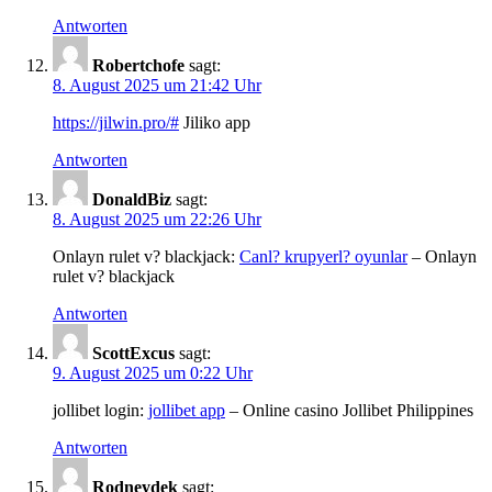
Antworten
Robertchofe
sagt:
8. August 2025 um 21:42 Uhr
https://jilwin.pro/#
Jiliko app
Antworten
DonaldBiz
sagt:
8. August 2025 um 22:26 Uhr
Onlayn rulet v? blackjack:
Canl? krupyerl? oyunlar
– Onlayn
rulet v? blackjack
Antworten
ScottExcus
sagt:
9. August 2025 um 0:22 Uhr
jollibet login:
jollibet app
– Online casino Jollibet Philippines
Antworten
Rodneydek
sagt: