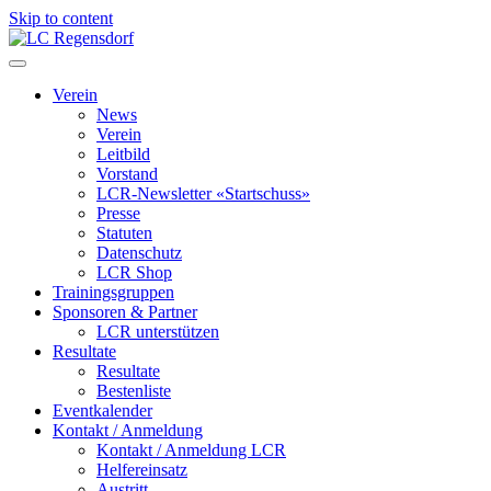
Skip to content
LC Regensdorf
Verein
News
Verein
Leitbild
Vorstand
LCR-Newsletter «Startschuss»
Presse
Statuten
Datenschutz
LCR Shop
Trainingsgruppen
Sponsoren & Partner
LCR unterstützen
Resultate
Resultate
Bestenliste
Eventkalender
Kontakt / Anmeldung
Kontakt / Anmeldung LCR
Helfereinsatz
Austritt