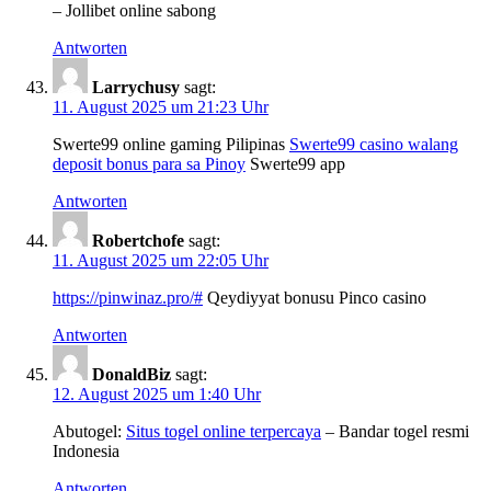
– Jollibet online sabong
Antworten
Larrychusy
sagt:
11. August 2025 um 21:23 Uhr
Swerte99 online gaming Pilipinas
Swerte99 casino walang
deposit bonus para sa Pinoy
Swerte99 app
Antworten
Robertchofe
sagt:
11. August 2025 um 22:05 Uhr
https://pinwinaz.pro/#
Qeydiyyat bonusu Pinco casino
Antworten
DonaldBiz
sagt:
12. August 2025 um 1:40 Uhr
Abutogel:
Situs togel online terpercaya
– Bandar togel resmi
Indonesia
Antworten