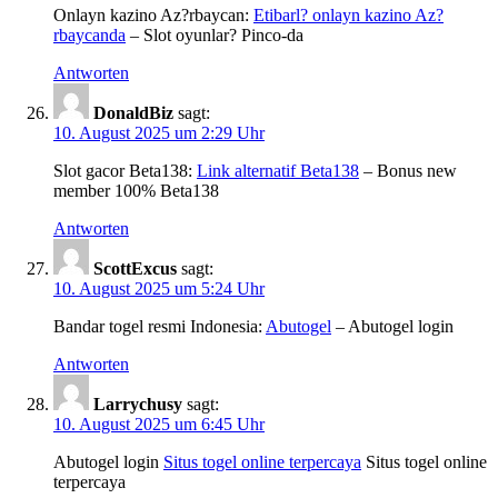
Onlayn kazino Az?rbaycan:
Etibarl? onlayn kazino Az?
rbaycanda
– Slot oyunlar? Pinco-da
Antworten
DonaldBiz
sagt:
10. August 2025 um 2:29 Uhr
Slot gacor Beta138:
Link alternatif Beta138
– Bonus new
member 100% Beta138
Antworten
ScottExcus
sagt:
10. August 2025 um 5:24 Uhr
Bandar togel resmi Indonesia:
Abutogel
– Abutogel login
Antworten
Larrychusy
sagt:
10. August 2025 um 6:45 Uhr
Abutogel login
Situs togel online terpercaya
Situs togel online
terpercaya