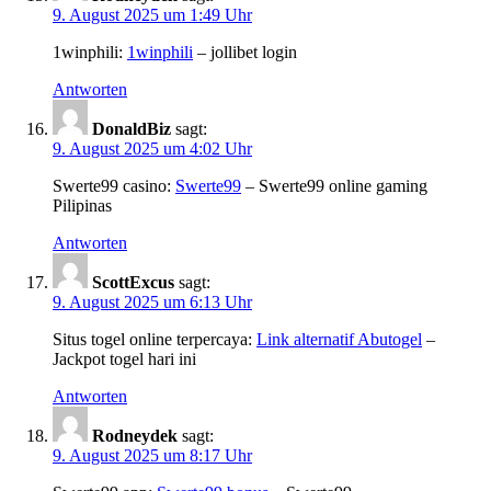
9. August 2025 um 1:49 Uhr
1winphili:
1winphili
– jollibet login
Antworten
DonaldBiz
sagt:
9. August 2025 um 4:02 Uhr
Swerte99 casino:
Swerte99
– Swerte99 online gaming
Pilipinas
Antworten
ScottExcus
sagt:
9. August 2025 um 6:13 Uhr
Situs togel online terpercaya:
Link alternatif Abutogel
–
Jackpot togel hari ini
Antworten
Rodneydek
sagt:
9. August 2025 um 8:17 Uhr